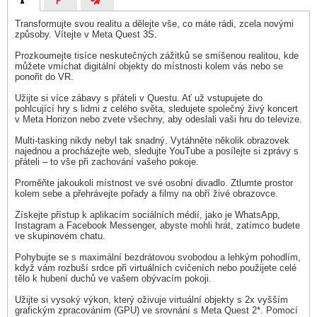
Transformujte svou realitu a dělejte vše, co máte rádi, zcela novými
způsoby. Vítejte v Meta Quest 3S.
Prozkoumejte tisíce neskutečných zážitků se smíšenou realitou, kde
můžete vmíchat digitální objekty do místnosti kolem vás nebo se
ponořit do VR.
Užijte si více zábavy s přáteli v Questu. Ať už vstupujete do
pohlcující hry s lidmi z celého světa, sledujete společný živý koncert
v Meta Horizon nebo zvete všechny, aby odeslali vaši hru do televize.
Multi-tasking nikdy nebyl tak snadný. Vytáhněte několik obrazovek
najednou a procházejte web, sledujte YouTube a posílejte si zprávy s
přáteli – to vše při zachování vašeho pokoje.
Proměňte jakoukoli místnost ve své osobní divadlo. Ztlumte prostor
kolem sebe a přehrávejte pořady a filmy na obří živé obrazovce.
Získejte přístup k aplikacím sociálních médií, jako je WhatsApp,
Instagram a Facebook Messenger, abyste mohli hrát, zatímco budete
ve skupinovém chatu.
Pohybujte se s maximální bezdrátovou svobodou a lehkým pohodlím,
když vám rozbuší srdce při virtuálních cvičeních nebo použijete celé
tělo k hubení duchů ve vašem obývacím pokoji.
Užijte si vysoký výkon, který oživuje virtuální objekty s 2x vyšším
grafickým zpracováním (GPU) ve srovnání s Meta Quest 2*. Pomocí