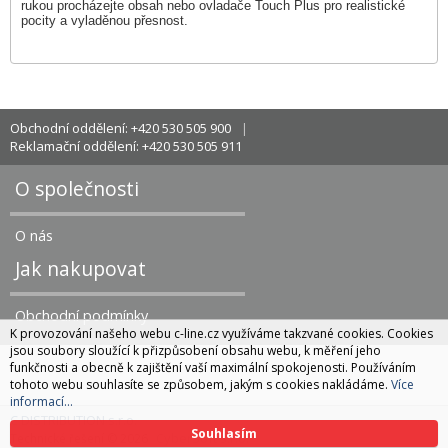
rukou procházejte obsah nebo ovladače Touch Plus pro realistické
pocity a vyladěnou přesnost.
Obchodní oddělení: +420 530 505 900
Reklamační oddělení: +420 530 505 911
O společnosti
O nás
Jak nakupovat
Obchodní podmínky
K provozování našeho webu c-line.cz využíváme takzvané cookies. Cookies
jsou soubory sloužící k přizpůsobení obsahu webu, k měření jeho
funkčnosti a obecně k zajištění vaší maximální spokojenosti. Používáním
tohoto webu souhlasíte se způsobem, jakým s cookies nakládáme.
Více
informací...
C DISTRIBUTION s.r.o.
Souhlasím
CyberSoft s.r.o.
Technické řešení © 2026