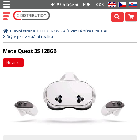
Přihlášení
EUR
CZK
EN
CZ
SK
Hlavní strana
ELEKTRONIKA
Virtuální realita a AI
Brýle pro virtuální realitu
Meta Quest 3S 128GB
Novinka