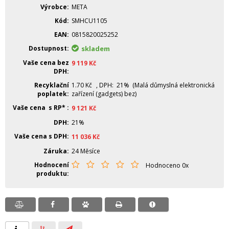
Výrobce
META
Kód
SMHCU1105
EAN
0815820025252
Dostupnost
skladem
Vaše cena bez
9 119
Kč
DPH
Recyklační
1.70
Kč
, DPH: 21% (Malá důmyslná elektronická
poplatek
zařízení (gadgets) bez)
Vaše cena s RP*
9 121
Kč
DPH
21%
Vaše cena s DPH
11 036
Kč
Záruka
24 Měsíce
Hodnocení
Hodnoceno 0x
produktu