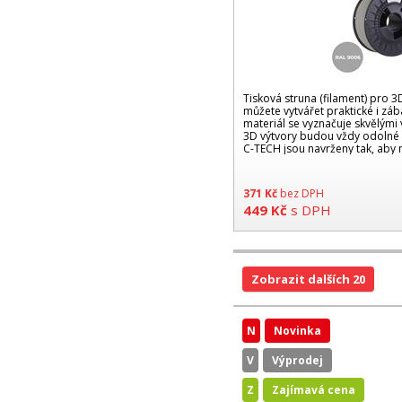
Tisková struna (filament) pro 3D
můžete vytvářet praktické i zá
materiál se vyznačuje skvělými 
3D výtvory budou vždy odolné a 
C-TECH jsou navrženy tak, aby 
371
Kč
bez DPH
449
Kč
s DPH
Zobrazit dalších 20
N
Novinka
V
Výprodej
Z
Zajímavá cena