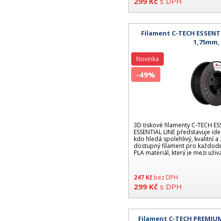
299
Kč
s DPH
Filament C-TECH ESSENTI
1,75mm,
Novinka
-49%
3D tiskové filamenty C-TECH ES
ESSENTIAL LINE představuje ide
kdo hledá spolehlivý, kvalitní 
dostupný filament pro každoden
PLA materiál, který je mezi uživa
247
Kč
bez DPH
299
Kč
s DPH
Filament C-TECH PREMIUM