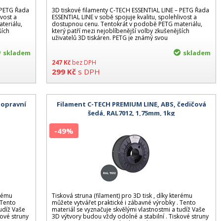
– PETG Řada
3D tiskové filamenty C-TECH ESSENTIAL LINE – PETG Řada
ivost a
ESSENTIAL LINE v sobě spojuje kvalitu, spolehlivost a
teriálu,
dostupnou cenu. Tentokrát v podobě PETG materiálu,
ších
který patří mezi nejoblíbenější volby zkušenějších
uživatelů 3D tiskáren. PETG je známý svou
skladem
skladem
247
Kč
bez DPH
299
Kč
s DPH
dopravní
Filament C-TECH PREMIUM LINE, ABS, čedičová
šedá, RAL7012, 1,75mm, 1kg
-49%
erému
Tisková struna (filament) pro 3D tisk , díky kterému
 Tento
můžete vytvářet praktické i zábavné výrobky . Tento
tudíž Vaše
materiál se vyznačuje skvělými vlastnostmi a tudíž Vaše
kové struny
3D výtvory budou vždy odolné a stabilní . Tiskové struny