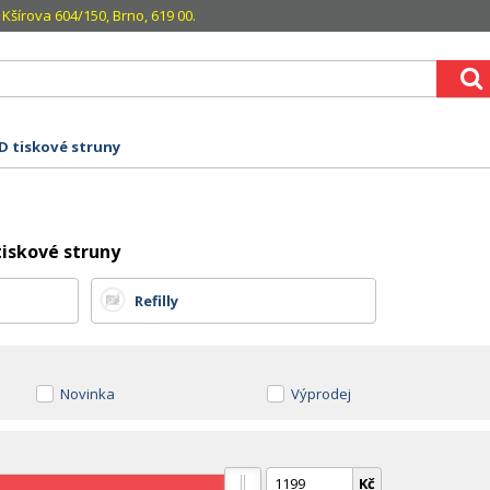
Kšírova 604/150, Brno, 619 00.
D tiskové struny
tiskové struny
Refilly
Novinka
Výprodej
Kč