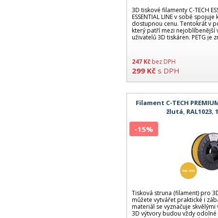
3D tiskové filamenty C-TECH E
ESSENTIAL LINE v sobě spojuje k
dostupnou cenu. Tentokrát v p
který patří mezi nejoblíbenější
uživatelů 3D tiskáren. PETG je
247
Kč
bez DPH
299
Kč
s DPH
Filament C-TECH PREMIUM
žlutá, RAL1023,
-15%
Tisková struna (filament) pro 3D
můžete vytvářet praktické i zá
materiál se vyznačuje skvělými 
3D výtvory budou vždy odolné a 