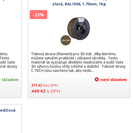
g
zlatá, RAL1036, 1,75mm, 1kg
-23%
erému
Tisková struna (filament) pro 3D tisk , díky kterému
 Tento
můžete vytvářet praktické i zábavné výrobky . Tento
tudíž Vaše
materiál se vyznačuje skvělými vlastnostmi a tudíž Vaše
kové struny
3D výtvory budou vždy odolné a stabilní . Tiskové struny
C-TECH jsou navrženy tak, aby nedo...
skladem
není skladem
371
Kč
bez DPH
449
Kč
s DPH
čedičová