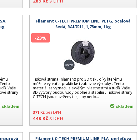
289
Kč
s DPH
ASA,
Filament C-TECH PREMIUM LINE, PETG, ocelová
1kg
šedá, RAL7011, 1,75mm, 1kg
-23%
erému
Tisková struna (filament) pro 3D tisk , díky kterému
 Tento
můžete vytvářet praktické i zábavné výrobky . Tento
tudíž Vaše
materiál se vyznačuje skvělými vlastnostmi a tudíž Vaše
kové struny
3D výtvory budou vždy odolné a stabilní . Tiskové struny
C-TECH jsou navrženy tak, aby nedo...
skladem
skladem
371
Kč
bez DPH
449
Kč
s DPH
purpurová
Filament C-TECH PREMIUM LINE, PLA, perleťová