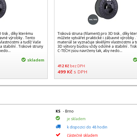
 tisk , díky kterému
Tisková struna (filament) pro 3D tisk , díky kt
bavné výrobky . Tento
můžete vytvářet praktické i zábavné výrobky .
vlastnostmi a tudíž Vaše
materiál se vyznačuje skvělými vlastnostmi a 
stabilní . Tiskové struny
3D výtvory budou vždy odolné a stabilní . Tis
nedo...
C-TECH jsou navrženy tak, aby nedo...
skladem
412
Kč
bez DPH
499
Kč
s DPH
KS
- Brno
je skladem
k dispozici do 48 hodin
částečně skladem