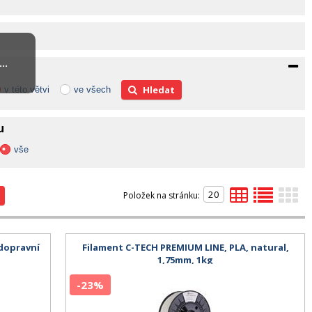
..
Hledat
v této větvi
ve všech
u
vše
Položek na stránku:
 dopravní
Filament C-TECH PREMIUM LINE, PLA, natural,
1,75mm, 1kg
-23%