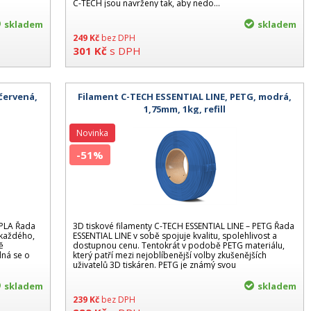
C-TECH jsou navrženy tak, aby nedo...
skladem
skladem
249
Kč
bez DPH
301
Kč
s DPH
červená,
Filament C-TECH ESSENTIAL LINE, PETG, modrá,
1,75mm, 1kg, refill
Novinka
-51%
 PLA Řada
3D tiskové filamenty C-TECH ESSENTIAL LINE – PETG Řada
 každého,
ESSENTIAL LINE v sobě spojuje kvalitu, spolehlivost a
ě
dostupnou cenu. Tentokrát v podobě PETG materiálu,
dná se o
který patří mezi nejoblíbenější volby zkušenějších
uživatelů 3D tiskáren. PETG je známý svou
skladem
skladem
239
Kč
bez DPH