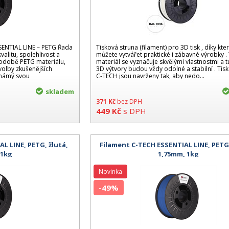
SSENTIAL LINE – PETG Řada
Tisková struna (filament) pro 3D tisk , díky kt
valitu, spolehlivost a
můžete vytvářet praktické i zábavné výrobky .
odobě PETG materiálu,
materiál se vyznačuje skvělými vlastnostmi a 
 volby zkušenějších
3D výtvory budou vždy odolné a stabilní . Tis
 známý svou
C-TECH jsou navrženy tak, aby nedo...
skladem
371
Kč
bez DPH
449
Kč
s DPH
L LINE, PETG, žlutá,
Filament C-TECH ESSENTIAL LINE, PETG
 1kg
1,75mm, 1kg
Novinka
-49%