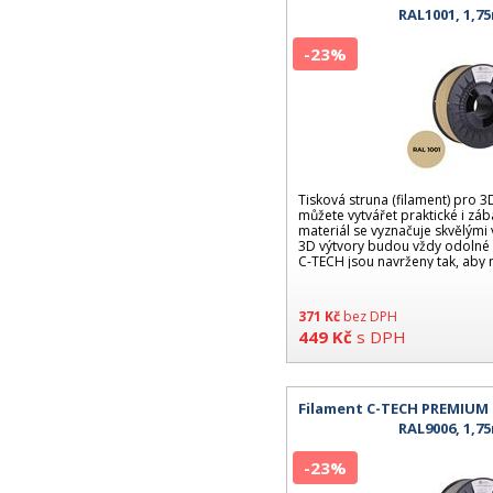
RAL1001, 1,7
-23%
Tisková struna (filament) pro 3D
můžete vytvářet praktické i zá
materiál se vyznačuje skvělými 
3D výtvory budou vždy odolné a 
C-TECH jsou navrženy tak, aby 
371
Kč
bez DPH
449
Kč
s DPH
Filament C-TECH PREMIUM LI
RAL9006, 1,7
-23%