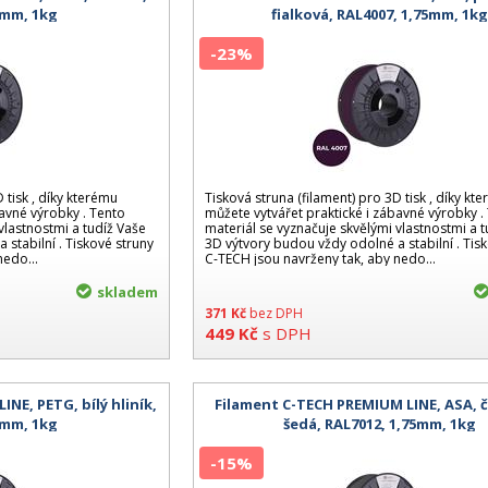
5mm, 1kg
fialková, RAL4007, 1,75mm, 1k
-23%
 tisk , díky kterému
Tisková struna (filament) pro 3D tisk , díky kt
bavné výrobky . Tento
můžete vytvářet praktické i zábavné výrobky .
vlastnostmi a tudíž Vaše
materiál se vyznačuje skvělými vlastnostmi a 
stabilní . Tiskové struny
3D výtvory budou vždy odolné a stabilní . Tis
nedo...
C-TECH jsou navrženy tak, aby nedo...
skladem
371
Kč
bez DPH
449
Kč
s DPH
NE, PETG, bílý hliník,
Filament C-TECH PREMIUM LINE, ASA, 
5mm, 1kg
šedá, RAL7012, 1,75mm, 1kg
-15%