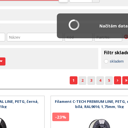
Načítám data.
Filtr sklad
skladem
1
2
3
4
5
L LINE, PETG, černá,
Filament C-TECH PREMIUM LINE, PETG,
 1kg
bílá, RAL9016, 1,75mm, 1kg
-23%