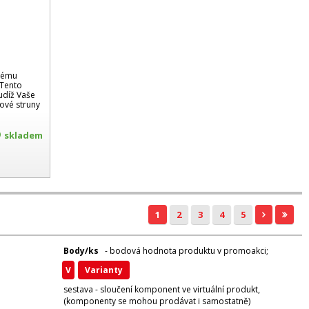
erému
 Tento
tudíž Vaše
kové struny
skladem
1
2
3
4
5
Body/ks
- bodová hodnota produktu v promoakci;
v
varianty
sestava - sloučení komponent ve virtuální produkt,
(komponenty se mohou prodávat i samostatně)