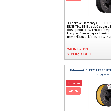
3D tiskové filamenty C-TECH E
ESSENTIAL LINE v sobě spojuje k
dostupnou cenu. Tentokrát v p
který patří mezi nejoblíbenější
uživatelů 3D tiskáren. PETG je
247
Kč
bez DPH
299
Kč
s DPH
Filament C-TECH ESSENTIA
1,75mm,
Novinka
-49%