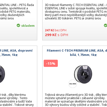
SSENTIAL LINE – PETG Řada
3D tiskové filamenty C-TECH ESSENTIAL LINE 
valitu, spolehlivost a
ESSENTIAL LINE v sobě spojuje kvalitu, spolehl
odobě PETG materiálu,
dostupnou cenu. Tentokrát v podobě PETG ma
 volby zkušenějších
který patří mezi nejoblíbenější volby zkušeněj
 známý svou
uživatelů 3D tiskáren. PETG je známý svou
skladem
247
Kč
bez DPH
299
Kč
s DPH
 LINE, ASA, dopravní
Filament C-TECH PREMIUM LINE, ASA, 
 1,75mm, 1kg
bílá, 1,75mm, 1kg
-15%
 tisk , díky kterému
Tisková struna (filament) pro 3D tisk , díky kt
bavné výrobky . Tento
můžete vytvářet praktické i zábavné výrobky .
vlastnostmi a tudíž Vaše
materiál se vyznačuje skvělými vlastnostmi a 
stabilní . Tiskové struny
3D výtvory budou vždy odolné a stabilní . Tis