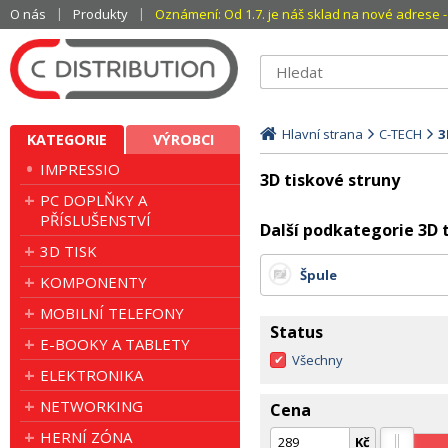
O nás
Produkty
Oznámení: Od 1.7. je náš sklad na nové adrese - 
Hlavní strana
C-TECH
3
KATEGORIE
VÝROBCI
IMPRESSIO
3D tiskové struny
PC DOPLŇKY A
PŘÍSLUŠENSTVÍ
Další podkategorie 3D 
3D TISK
Špule
KOMPONENTY
MOBILNÍ TELEFONY
Status
E-BOOKY A TABLETY
Všechny
ELEKTRONIKA
NETWORKING
Cena
HERNÍ ZÓNA
Kč