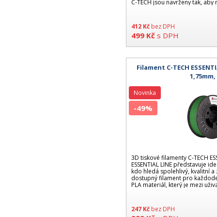
C-TECH jsou navrženy tak, aby 
412
Kč
bez DPH
499
Kč
s DPH
Filament C-TECH ESSENTIA
1,75mm,
Novinka
-49%
3D tiskové filamenty C-TECH ES
ESSENTIAL LINE představuje ide
kdo hledá spolehlivý, kvalitní 
dostupný filament pro každoden
PLA materiál, který je mezi uživa
247
Kč
bez DPH