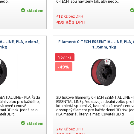
nedo...
C-TECH jsou navrženy tak, aby nedo...
skladem
412
Kč
bez DPH
499
Kč
s DPH
L LINE, PLA, zelená,
Filament C-TECH ESSENTIAL LINE, PLA, 
 1kg
1,75mm, 1kg
Novinka
-49%
SENTIAL LINE – PLA Řada
3D tiskové filamenty C-TECH ESSENTIAL LINE –
ální volbu pro každého,
ESSENTIAL LINE představuje ideální volbu pro
a zároveň cenově
kdo hledá spolehlivý, kvalitní a zároveň cenov
ní 3D tisk. Jedná se o
dostupný filament pro každodenní 3D tisk. Je
teli 3D ti
PLA materiál, který je mezi uživateli 3D ti
skladem
247
Kč
bez DPH