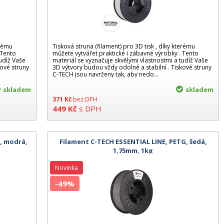
erému
Tisková struna (filament) pro 3D tisk , díky kterému
 Tento
můžete vytvářet praktické i zábavné výrobky . Tento
tudíž Vaše
materiál se vyznačuje skvělými vlastnostmi a tudíž Vaše
kové struny
3D výtvory budou vždy odolné a stabilní . Tiskové struny
C-TECH jsou navrženy tak, aby nedo...
skladem
skladem
371
Kč
bez DPH
449
Kč
s DPH
, modrá,
Filament C-TECH ESSENTIAL LINE, PETG, šedá,
1,75mm, 1kg
Novinka
-49%