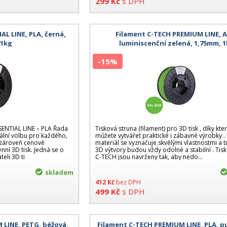
299
Kč
s DPH
AL LINE, PLA, černá,
Filament C-TECH PREMIUM LINE, 
 1kg
luminiscenční zelená, 1,75mm, 
-15%
SENTIAL LINE – PLA Řada
Tisková struna (filament) pro 3D tisk , díky kt
ální volbu pro každého,
můžete vytvářet praktické i zábavné výrobky .
a zároveň cenově
materiál se vyznačuje skvělými vlastnostmi a 
ní 3D tisk. Jedná se o
3D výtvory budou vždy odolné a stabilní . Tis
teli 3D ti
C-TECH jsou navrženy tak, aby nedo...
skladem
412
Kč
bez DPH
499
Kč
s DPH
 LINE, PETG, béžová,
Filament C-TECH PREMIUM LINE, PLA, 