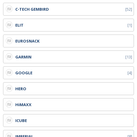
C-TECH GEMBIRD
52
ELIT
1
EUROSNACK
GARMIN
13
GOOGLE
4
HERO
HiMAXX
ICUBE
IMPERIAL
8