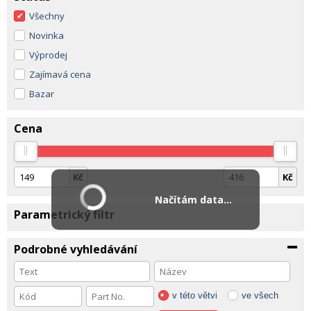
Všechny
Novinka
Výprodej
Zajímavá cena
Bazar
Cena
Kč
Kč
Načítám data...
Parametrický filtr
Podrobné vyhledávání
v této větvi
ve všech