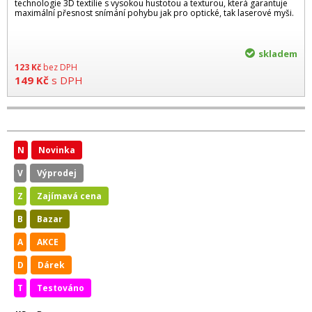
technologie 3D textilie s vysokou hustotou a texturou, která garantuje
maximální přesnost snímání pohybu jak pro optické, tak laserové myši.
skladem
123
Kč
bez DPH
149
Kč
s DPH
N
Novinka
V
Výprodej
Z
Zajímavá cena
B
Bazar
A
AKCE
D
Dárek
T
Testováno