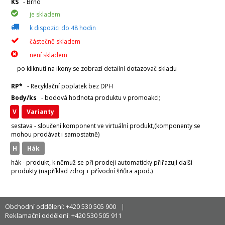
KS
- Brno
je skladem
k dispozici do 48 hodin
částečně skladem
není skladem
po kliknutí na ikony se zobrazí detailní dotazovač skladu
RP*
- Recyklační poplatek bez DPH
Body/ks
- bodová hodnota produktu v promoakci;
v
varianty
sestava - sloučení komponent ve virtuální produkt,(komponenty se
mohou prodávat i samostatně)
H
hák
hák - produkt, k němuž se při prodeji automaticky přiřazují další
produkty (například zdroj + přívodní šňůra apod.)
Obchodní oddělení: +420 530 505 900
Reklamační oddělení: +420 530 505 911