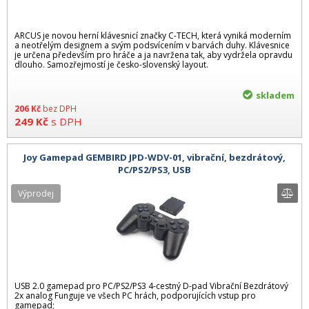
ARCUS je novou herní klávesnicí značky C-TECH, která vyniká moderním
a neotřelým designem a svým podsvícením v barvách duhy. Klávesnice
je určena především pro hráče a ja navržena tak, aby vydržela opravdu
dlouho. Samozřejmostí je česko-slovenský layout.
skladem
206
Kč
bez DPH
249
Kč
s DPH
Joy Gamepad GEMBIRD JPD-WDV-01, vibrační, bezdrátový,
PC/PS2/PS3, USB
Výprodej
USB 2.0 gamepad pro PC/PS2/PS3 4-cestný D-pad Vibrační Bezdrátový
2x analog Funguje ve všech PC hrách, podporujících vstup pro
gamepad;