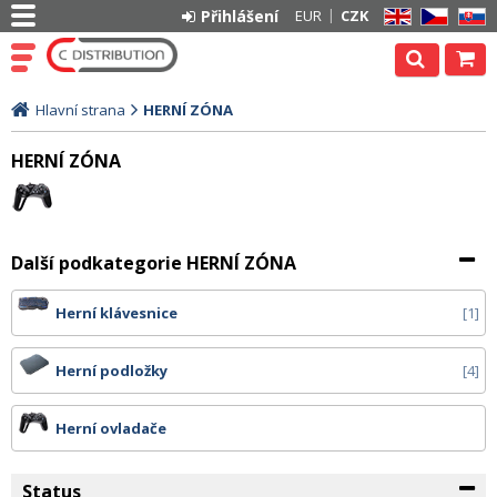
Přihlášení
EUR
CZK
EN
CZ
SK
Hlavní strana
HERNÍ ZÓNA
HERNÍ ZÓNA
Další podkategorie HERNÍ ZÓNA
Herní klávesnice
1
Herní podložky
4
Herní ovladače
Status