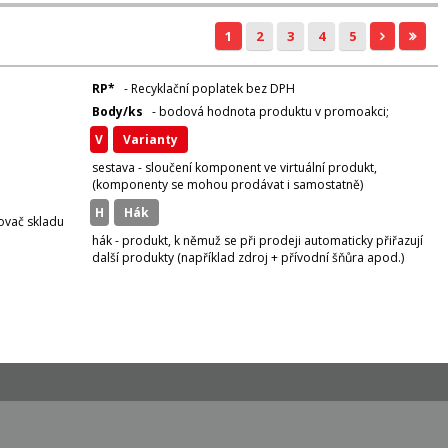
1
2
3
4
5
RP*
- Recyklační poplatek bez DPH
Body/ks
- bodová hodnota produktu v promoakci;
v
varianty
sestava - sloučení komponent ve virtuální produkt,
(komponenty se mohou prodávat i samostatně)
H
hák
zovač skladu
hák - produkt, k němuž se při prodeji automaticky přiřazují
další produkty (například zdroj + přívodní šňůra apod.)