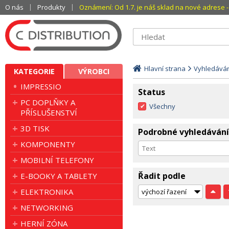
O nás
Produkty
Oznámení: Od 1.7. je náš sklad na nové adrese - 
Hlavní strana
Vyhledává
KATEGORIE
VÝROBCI
IMPRESSIO
Status
PC DOPLŇKY A
Všechny
PŘÍSLUŠENSTVÍ
3D TISK
Podrobné vyhledávání
KOMPONENTY
MOBILNÍ TELEFONY
Řadit podle
E-BOOKY A TABLETY
ELEKTRONIKA
NETWORKING
HERNÍ ZÓNA