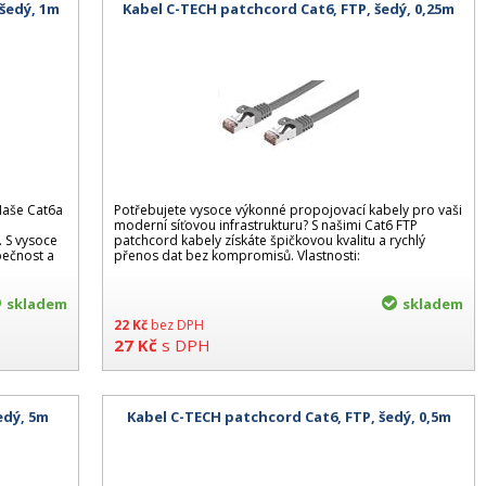
 šedý, 1m
Kabel C-TECH patchcord Cat6, FTP, šedý, 0,25m
 Naše Cat6a
Potřebujete vysoce výkonné propojovací kabely pro vaši
moderní síťovou infrastrukturu? S našimi Cat6 FTP
. S vysoce
patchcord kabely získáte špičkovou kvalitu a rychlý
ečnost a
přenos dat bez kompromisů. Vlastnosti:
skladem
skladem
22
Kč
bez DPH
27
Kč
s DPH
edý, 5m
Kabel C-TECH patchcord Cat6, FTP, šedý, 0,5m