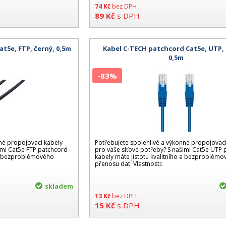
74
Kč
bez DPH
89
Kč
s DPH
t5e, FTP, černý, 0,5m
Kabel C-TECH patchcord Cat5e, UTP,
0,5m
-83%
nné propojovací kabely
Potřebujete spolehlivé a výkonné propojovací
imi Cat5e FTP patchcord
pro vaše síťové potřeby? S našimi Cat5e UTP
o a bezproblémového
kabely máte jistotu kvalitního a bezproblém
přenosu dat. Vlastnosti:
skladem
13
Kč
bez DPH
15
Kč
s DPH