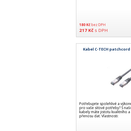
180
Kč
bez DPH
217
Kč
s DPH
Kabel C-TECH patchcord 
Potřebujete spolehlivé a výko
pro vaše síťové potřeby? S naš
kabely máte jistotu kvalitníh
přenosu dat. Vlastnosti: