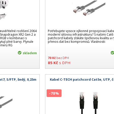
euvěřitelné rozlišení 2064
Potřebujete vysoce výkonné propojovací kabe
r Snapdragon XR2 Gen 2 a
moderní síťovou infrastrukturu? S našimi Cat6
RGB v kombinaci s
patchcord kabely získáte špičkovou kvalitu a r
ují plné barvy. Plynule
přenos dat bez kompromisů. Vlastnosti:
kamery RG
skladem
70
Kč
bez DPH
85
Kč
s DPH
t7, S/FTP, šedý, 0,25m
Kabel C-TECH patchcord Cat5e, UTP, č
-78%