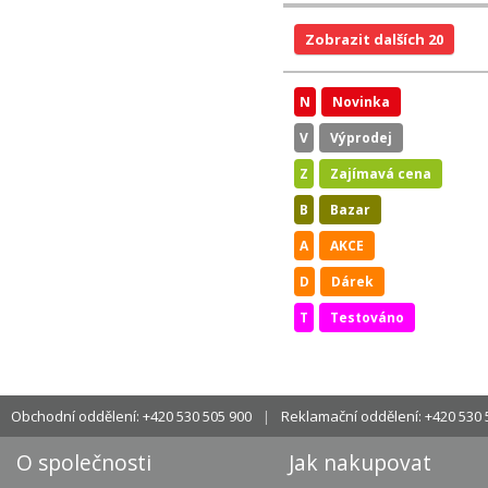
Zobrazit dalších 20
N
Novinka
V
Výprodej
Z
Zajímavá cena
B
Bazar
A
AKCE
D
Dárek
T
Testováno
Obchodní oddělení: +420 530 505 900
Reklamační oddělení: +420 530 
O společnosti
Jak nakupovat