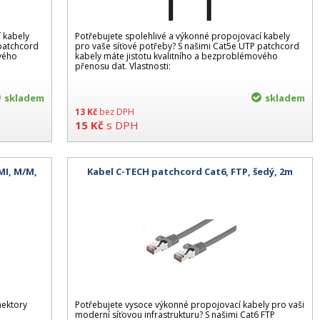
 kabely
Potřebujete spolehlivé a výkonné propojovací kabely
 patchcord
pro vaše síťové potřeby? S našimi Cat5e UTP patchcord
ového
kabely máte jistotu kvalitního a bezproblémového
přenosu dat. Vlastnosti:
skladem
skladem
13
Kč
bez DPH
15
Kč
s DPH
MI, M/M,
Kabel C-TECH patchcord Cat6, FTP, šedý, 2m
nektory
Potřebujete vysoce výkonné propojovací kabely pro vaši
moderní síťovou infrastrukturu? S našimi Cat6 FTP