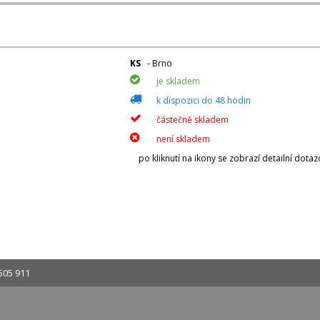
KS
- Brno
je skladem
k dispozici do 48 hodin
částečně skladem
není skladem
po kliknutí na ikony se zobrazí detailní dota
505 911