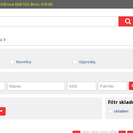
Kšírova 604/150, Brno, 619 00.
ní
Novinka
Výprodej
Filtr sklad
skladem