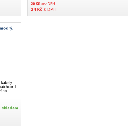
20
Kč
bez DPH
24
Kč
s DPH
 modrý,
 kabely
 patchcord
ového
skladem