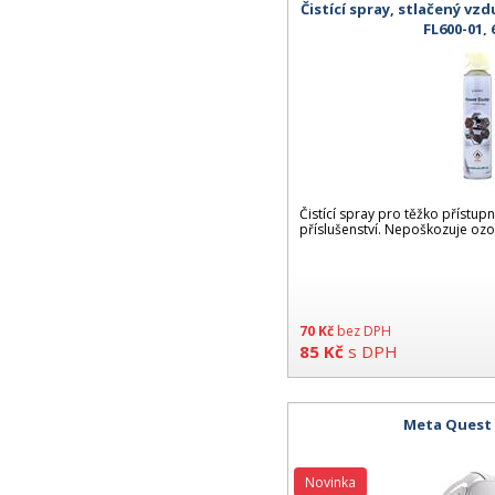
Čistící spray, stlačený v
FL600-01,
Čistící spray pro těžko přístup
příslušenství. Nepoškozuje oz
70
Kč
bez DPH
85
Kč
s DPH
Meta Quest 
Novinka