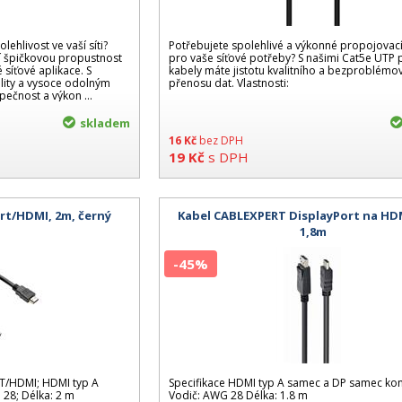
lehlivost ve vaší síti?
Potřebujete spolehlivé a výkonné propojovací
jí špičkovou propustnost
pro vaše síťové potřeby? S našimi Cat5e UTP
síťové aplikace. S
kabely máte jistotu kvalitního a bezproblém
lity a vysoce odolným
přenosu dat. Vlastnosti:
čnost a výkon ...
skladem
16
Kč
bez DPH
19
Kč
s DPH
rt/HDMI, 2m, černý
Kabel CABLEXPERT DisplayPort na HD
1,8m
-45%
T/HDMI; HDMI typ A
Specifikace HDMI typ A samec a DP samec ko
28; Délka: 2 m
Vodič: AWG 28 Délka: 1.8 m