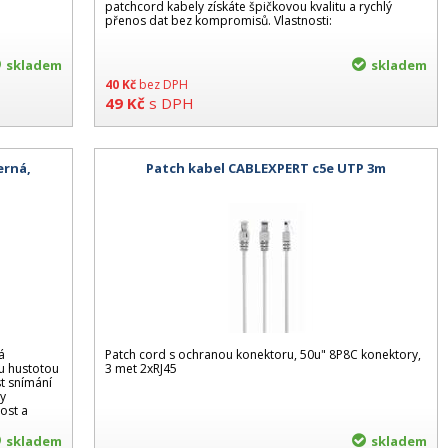
patchcord kabely získáte špičkovou kvalitu a rychlý
přenos dat bez kompromisů. Vlastnosti:
skladem
skladem
40
Kč
bez DPH
49
Kč
s DPH
erná,
Patch kabel CABLEXPERT c5e UTP 3m
á
Patch cord s ochranou konektoru, 50u" 8P8C konektory,
ou hustotou
3 met 2xRJ45
st snímání
ky
ost a
skladem
skladem