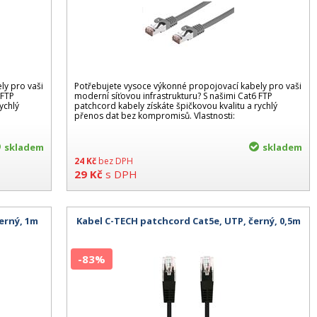
ly pro vaši
Potřebujete vysoce výkonné propojovací kabely pro vaši
 FTP
moderní síťovou infrastrukturu? S našimi Cat6 FTP
ychlý
patchcord kabely získáte špičkovou kvalitu a rychlý
přenos dat bez kompromisů. Vlastnosti:
skladem
skladem
24
Kč
bez DPH
29
Kč
s DPH
erný, 1m
Kabel C-TECH patchcord Cat5e, UTP, černý, 0,5m
-83%