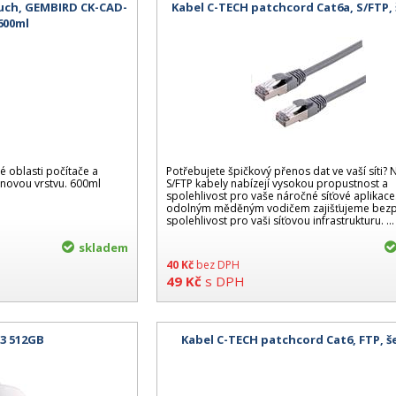
zduch, GEMBIRD CK-CAD-
Kabel C-TECH patchcord Cat6a, S/FTP,
 600ml
né oblasti počítače a
Potřebujete špičkový přenos dat ve vaší síti?
onovou vrstvu. 600ml
S/FTP kabely nabízejí vysokou propustnost a
spolehlivost pro vaše náročné síťové aplikace
odolným měděným vodičem zajišťujeme bezp
spolehlivost pro vaši síťovou infrastrukturu. ...
skladem
40
Kč
bez DPH
49
Kč
s DPH
3 512GB
Kabel C-TECH patchcord Cat6, FTP, š