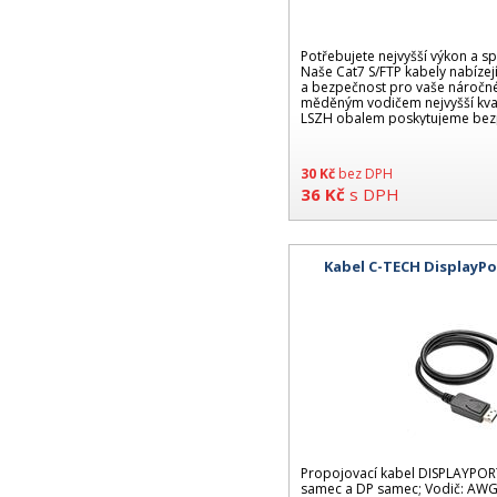
Potřebujete nejvyšší výkon a spo
Naše Cat7 S/FTP kabely nabíze
a bezpečnost pro vaše náročné 
měděným vodičem nejvyšší kva
LSZH obalem poskytujeme bezpe
30
Kč
bez DPH
36
Kč
s DPH
Kabel C-TECH DisplayPo
Propojovací kabel DISPLAYPOR
samec a DP samec; Vodič: AWG 