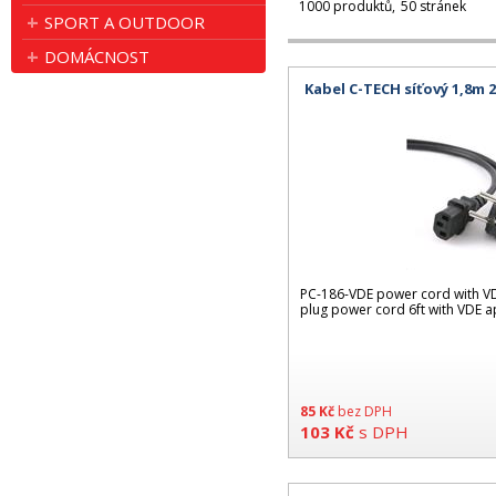
1000 produktů
50 stránek
SPORT A OUTDOOR
DOMÁCNOST
Kabel C-TECH síťový 1,8m 
PC-186-VDE power cord with V
plug power cord 6ft with VDE a
85
Kč
bez DPH
103
Kč
s DPH