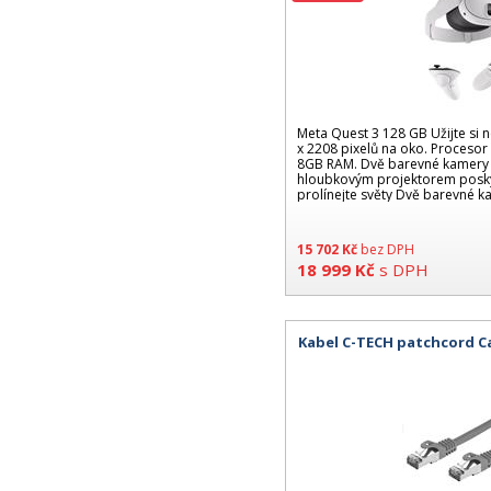
Meta Quest 3 128 GB Užijte si n
x 2208 pixelů na oko. Proceso
8GB RAM. Dvě barevné kamery 
hloubkovým projektorem poskyt
prolínejte světy Dvě barevné 
15 702
Kč
bez DPH
18 999
Kč
s DPH
Kabel C-TECH patchcord Ca