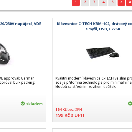
1
2
3
4
5
220/230V napájecí, VDE
Klávesnice C-TECH KBM-102, drátový 
s myší, USB, CZ/SK
DE approval; German
Kvalitní moderní klavesnice C-TECH ve slim pr
pproval bulk packing;
zde je přítomna technologie pro minimální n
kloubů se středním zdvihem tlačítek.
skladem
164
Kč
bez DPH
199
Kč
s DPH