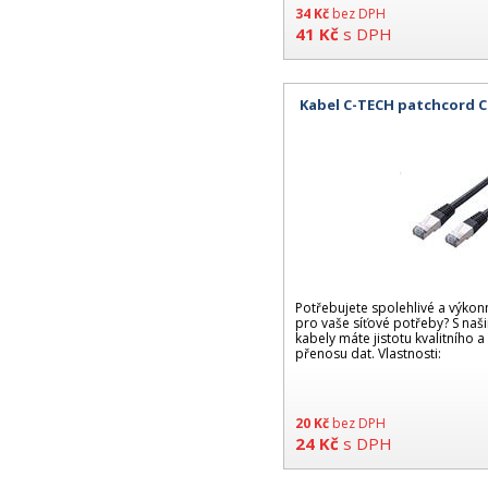
34
Kč
bez DPH
41
Kč
s DPH
Kabel C-TECH patchcord Ca
Potřebujete spolehlivé a výko
pro vaše síťové potřeby? S naš
kabely máte jistotu kvalitníh
přenosu dat. Vlastnosti:
20
Kč
bez DPH
24
Kč
s DPH