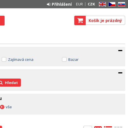
Přihlášení
EUR
CZK
EN
CZ
SK
Košík je prázdný
Zajímavá cena
Bazar
Hledat
u
vše