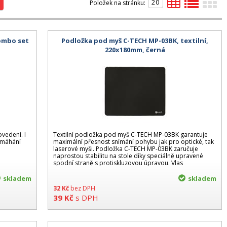
Položek na stránku:
combo set
Podložka pod myš C-TECH MP-03BK, textilní,
220x180mm, černá
ovedení. I
Textilní podložka pod myš C-TECH MP-03BK garantuje
amáhání
maximální přesnost snímání pohybu jak pro optické, tak
laserové myši. Podložka C-TECH MP-03BK zaručuje
naprostou stabilitu na stole díky speciálně upravené
spodní straně s protiskluzovou úpravou. Vlas
skladem
skladem
32
Kč
bez DPH
39
Kč
s DPH