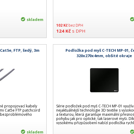
skladem
102
Kč
bez DPH
124
Kč
s DPH
Cat5e, FTP, šedý, 3m
Podložka pod myš C-TECH MP-01, č
320x270x4mm, obšité okraje
nné propojovací kabely
Série podložek pod myš C-TECH MP-01 využív
imi Cat5e FTP patchcord
nejaktuálnější technologie 3D textilie s vysok
o a bezproblémového
a texturou, která garantuje maximální přesno
pohybu jak pro optické, tak laserové myši. Dí
vysokému přizpůsobení nabízí podložka rychl
skladem