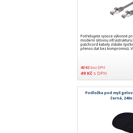
Potřebujete vysoce výkonné pr
moderní síťovou infrastrukturu
patchcord kabely získáte špičko
přenos dat bez kompromisů. Vl
40
Kč
bez DPH
49
Kč
s DPH
Podložka pod myš gelov
černá, 240