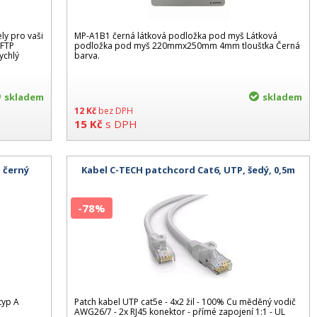
ly pro vaši
MP-A1B1 černá látková podložka pod myš Látková
 FTP
podložka pod myš 220mmx250mm 4mm tloušťka Černá
ychlý
barva.
skladem
skladem
12
Kč
bez DPH
15
Kč
s DPH
 černý
Kabel C-TECH patchcord Cat6, UTP, šedý, 0,5m
-78%
typ A
Patch kabel UTP cat5e - 4x2 žil - 100% Cu měděný vodič
m
AWG26/7 - 2x RJ45 konektor - přímé zapojení 1:1 - UL