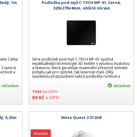
 šedý, 1m
Podložka pod myš C-TECH MP-01, černá,
320x270x4mm, obšité okraje
 Naše Cat6a
Série podložek pod myš C-TECH MP-01 využívá
nejaktuálnější technologie 3D textilie s vysokou hustotou
. S vysoce
a texturou, která garantuje maximální přesnost snímání
ečnost a
pohybu jak pro optické, tak laserové myši. Díky
vysokému přizpůsobení nabízí podložka rychlost a
skladem
skladem
74
Kč
bez DPH
89
Kč
s DPH
ý, 0,25m
Meta Quest 3 512GB
Novinka