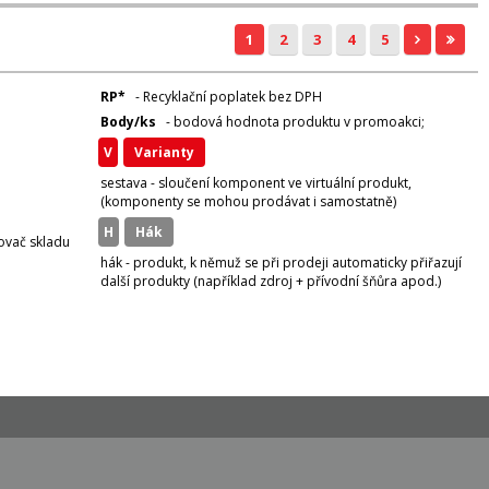
1
2
3
4
5
RP*
- Recyklační poplatek bez DPH
Body/ks
- bodová hodnota produktu v promoakci;
v
varianty
sestava - sloučení komponent ve virtuální produkt,
(komponenty se mohou prodávat i samostatně)
H
hák
zovač skladu
hák - produkt, k němuž se při prodeji automaticky přiřazují
další produkty (například zdroj + přívodní šňůra apod.)