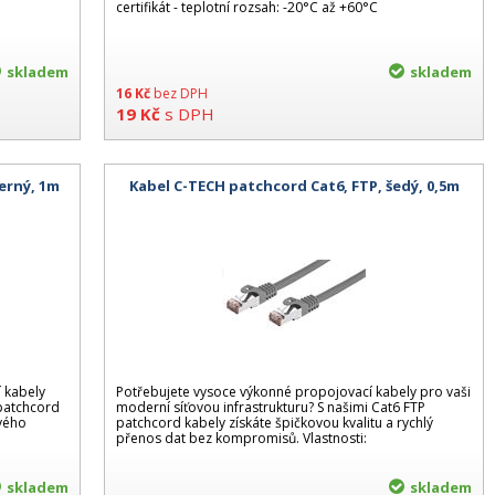
certifikát - teplotní rozsah: -20°C až +60°C
skladem
skladem
16
Kč
bez DPH
19
Kč
s DPH
erný, 1m
Kabel C-TECH patchcord Cat6, FTP, šedý, 0,5m
 kabely
Potřebujete vysoce výkonné propojovací kabely pro vaši
 patchcord
moderní síťovou infrastrukturu? S našimi Cat6 FTP
ového
patchcord kabely získáte špičkovou kvalitu a rychlý
přenos dat bez kompromisů. Vlastnosti:
skladem
skladem