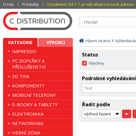
O nás
Produkty
Oznámení: Od 1.7. je náš sklad na nové adrese - 
Hlavní strana
Vyhledává
KATEGORIE
VÝROBCI
IMPRESSIO
Status
PC DOPLŇKY A
Všechny
PŘÍSLUŠENSTVÍ
3D TISK
Podrobné vyhledávání
KOMPONENTY
MOBILNÍ TELEFONY
Řadit podle
E-BOOKY A TABLETY
ELEKTRONIKA
NETWORKING
HERNÍ ZÓNA