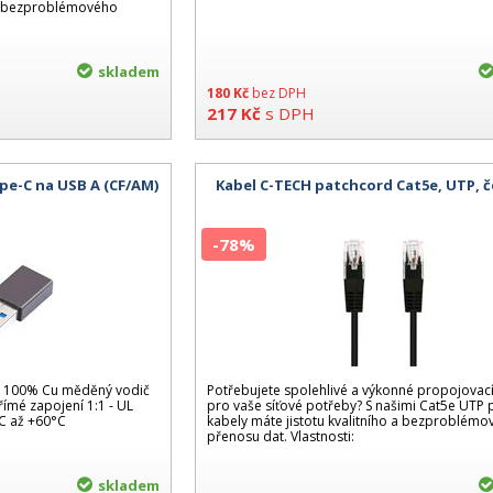
o a bezproblémového
skladem
180
Kč
bez DPH
217
Kč
s DPH
pe-C na USB A (CF/AM)
Kabel C-TECH patchcord Cat5e, UTP, č
-78%
l - 100% Cu měděný vodič
Potřebujete spolehlivé a výkonné propojovací
římé zapojení 1:1 - UL
pro vaše síťové potřeby? S našimi Cat5e UTP
0°C až +60°C
kabely máte jistotu kvalitního a bezproblém
přenosu dat. Vlastnosti:
skladem