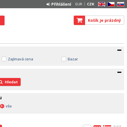
Přihlášení
EUR
CZK
EN
CZ
SK
Košík je prázdný
Zajímavá cena
Bazar
Hledat
u
vše