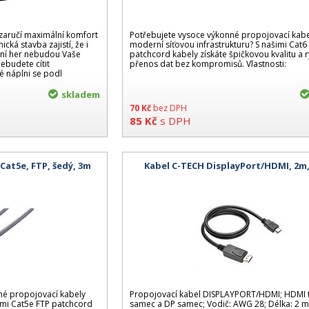
aručí maximální komfort
Potřebujete vysoce výkonné propojovací kabe
ická stavba zajistí, že i
moderní síťovou infrastrukturu? S našimi Cat6
hraní her nebudou Vaše
patchcord kabely získáte špičkovou kvalitu a r
ebudete cítit
přenos dat bez kompromisů. Vlastnosti:
é náplni se podl
skladem
70
Kč
bez DPH
85
Kč
s DPH
Cat5e, FTP, šedý, 3m
Kabel C-TECH DisplayPort/HDMI, 2m,
nné propojovací kabely
Propojovací kabel DISPLAYPORT/HDMI; HDMI 
imi Cat5e FTP patchcord
samec a DP samec; Vodič: AWG 28; Délka: 2 