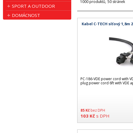
1000 produktů
50 stránek
SPORT A OUTDOOR
DOMÁCNOST
Kabel C-TECH síťový 1,8m 
PC-186-VDE power cord with V
plug power cord 6ft with VDE a
85
Kč
bez DPH
103
Kč
s DPH