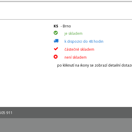
KS
- Brno
je skladem
k dispozici do 48 hodin
částečně skladem
není skladem
po kliknutí na ikony se zobrazí detailní dota
505 911