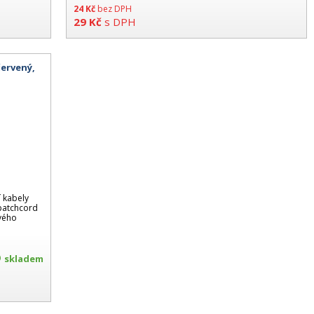
24
Kč
bez DPH
29
Kč
s DPH
červený,
 kabely
 patchcord
ového
skladem