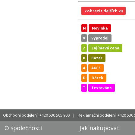
Zobrazit dalších 20
N
Novinka
V
Výprodej
Z
Zajímavá cena
B
Bazar
A
AKCE
D
Dárek
T
Testováno
Obchodní oddělení: +420 530 505 900
Reklamační oddělení: +420 530 
O společnosti
Jak nakupovat