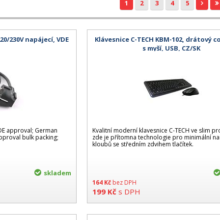
1
2
3
4
5
220/230V napájecí, VDE
Klávesnice C-TECH KBM-102, drátový 
s myší, USB, CZ/SK
DE approval; German
Kvalitní moderní klavesnice C-TECH ve slim pr
pproval bulk packing;
zde je přítomna technologie pro minimální n
kloubů se středním zdvihem tlačítek.
skladem
164
Kč
bez DPH
199
Kč
s DPH