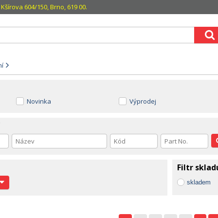
Kšírova 604/150, Brno, 619 00.
ní
Novinka
Výprodej
Filtr sklad
skladem