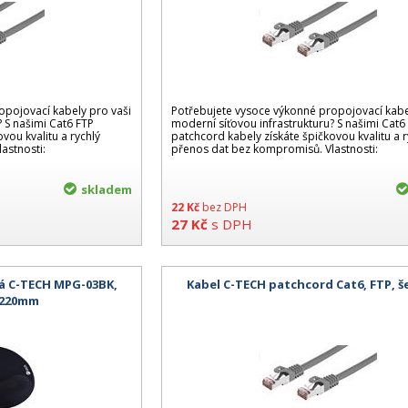
opojovací kabely pro vaši
Potřebujete vysoce výkonné propojovací kabe
? S našimi Cat6 FTP
moderní síťovou infrastrukturu? S našimi Cat6
vou kvalitu a rychlý
patchcord kabely získáte špičkovou kvalitu a r
astnosti:
přenos dat bez kompromisů. Vlastnosti:
skladem
22
Kč
bez DPH
27
Kč
s DPH
á C-TECH MPG-03BK,
Kabel C-TECH patchcord Cat6, FTP, š
x220mm