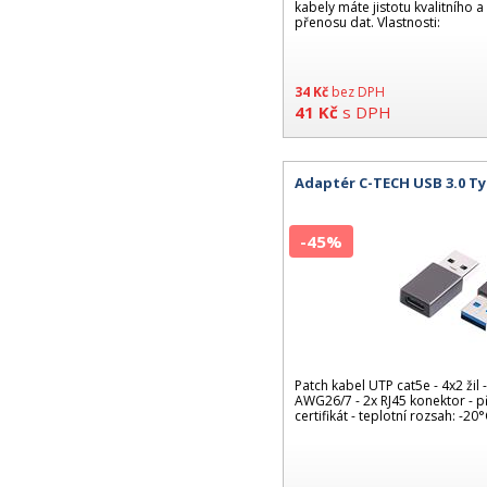
kabely máte jistotu kvalitníh
přenosu dat. Vlastnosti:
34
Kč
bez DPH
41
Kč
s DPH
Adaptér C-TECH USB 3.0 Ty
-45%
Patch kabel UTP cat5e - 4x2 ži
AWG26/7 - 2x RJ45 konektor - p
certifikát - teplotní rozsah: -2