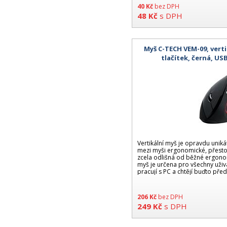
40
Kč
bez DPH
48
Kč
s DPH
Myš C-TECH VEM-09, verti
tlačítek, černá, US
Vertikální myš je opravdu unikát
mezi myši ergonomické, přesto 
zcela odlišná od běžné ergonom
myš je určena pro všechny uživ
pracují s PC a chtějí buďto přede
206
Kč
bez DPH
249
Kč
s DPH