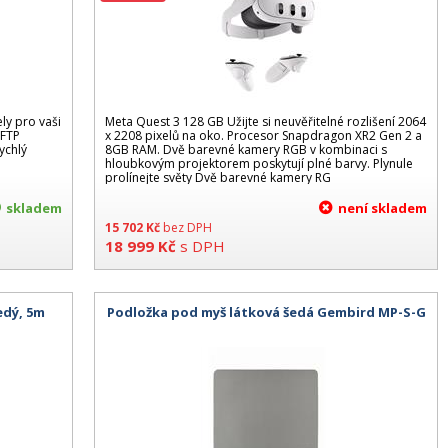
ly pro vaši
Meta Quest 3 128 GB Užijte si neuvěřitelné rozlišení 2064
 FTP
x 2208 pixelů na oko. Procesor Snapdragon XR2 Gen 2 a
ychlý
8GB RAM. Dvě barevné kamery RGB v kombinaci s
hloubkovým projektorem poskytují plné barvy. Plynule
prolínejte světy Dvě barevné kamery RG
skladem
není skladem
15 702
Kč
bez DPH
18 999
Kč
s DPH
edý, 5m
Podložka pod myš látková šedá Gembird MP-S-G