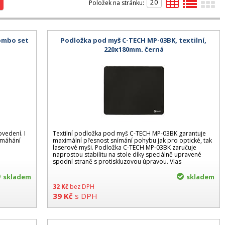
Položek na stránku:
combo set
Podložka pod myš C-TECH MP-03BK, textilní,
220x180mm, černá
ovedení. I
Textilní podložka pod myš C-TECH MP-03BK garantuje
amáhání
maximální přesnost snímání pohybu jak pro optické, tak
laserové myši. Podložka C-TECH MP-03BK zaručuje
naprostou stabilitu na stole díky speciálně upravené
spodní straně s protiskluzovou úpravou. Vlas
skladem
skladem
32
Kč
bez DPH
39
Kč
s DPH