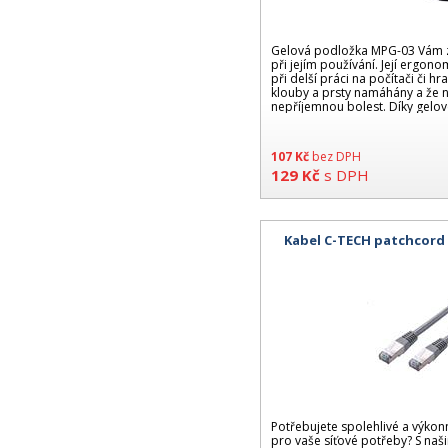
Gelová podložka MPG-03 Vám z
při jejím používání. Její ergonom
při delší práci na počítači či 
klouby a prsty namáhány a že n
nepříjemnou bolest. Díky gelov
107
Kč
bez DPH
129
Kč
s DPH
Kabel C-TECH patchcord 
Potřebujete spolehlivé a výko
pro vaše síťové potřeby? S naš