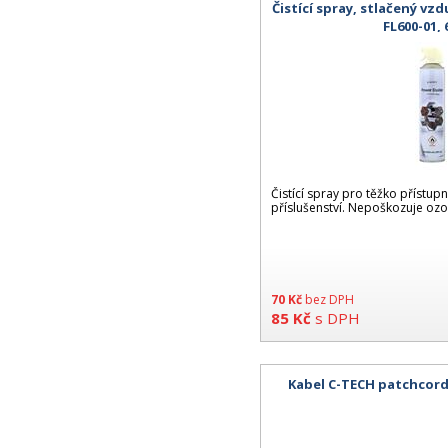
Čistící spray, stlačený v
FL600-01,
Čistící spray pro těžko přístup
příslušenství. Nepoškozuje oz
70
Kč
bez DPH
85
Kč
s DPH
Kabel C-TECH patchcord 