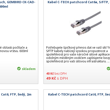
zduch, GEMBIRD CK-CAD-
Kabel C-TECH patchcord Cat6a, S/FTP,
 600ml
né oblasti počítače a
Potřebujete špičkový přenos dat ve vaší síti?
onovou vrstvu. 600ml
S/FTP kabely nabízejí vysokou propustnost a
spolehlivost pro vaše náročné síťové aplikace
odolným měděným vodičem zajišťujeme bezp
spolehlivost pro vaši síťovou infrastrukturu. ...
skladem
40
Kč
bez DPH
49
Kč
s DPH
Cat6, FTP, šedý, 2m
Kabel C-TECH patchcord Cat6, FTP, šed