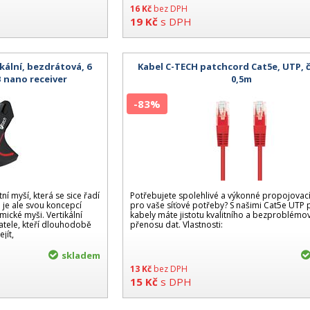
16
Kč
bez DPH
19
Kč
s DPH
kální, bezdrátová, 6
Kabel C-TECH patchcord Cat5e, UTP, 
B nano receiver
0,5m
-83%
ní myší, která se sice řadí
Potřebujete spolehlivé a výkonné propojovací
je ale svou koncepcí
pro vaše síťové potřeby? S našimi Cat5e UTP
ické myši. Vertikální
kabely máte jistotu kvalitního a bezproblém
atele, kteří dlouhodobě
přenosu dat. Vlastnosti:
jít,
skladem
13
Kč
bez DPH
15
Kč
s DPH