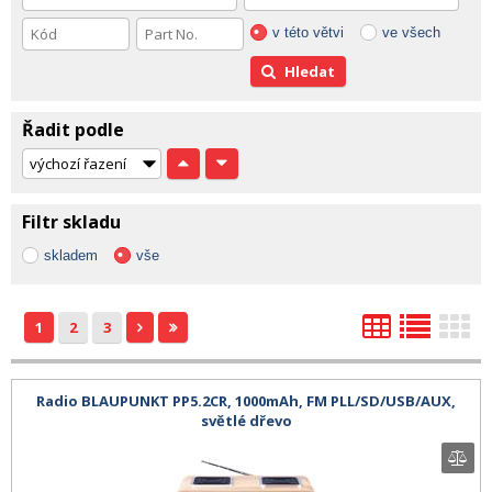
v této větvi
ve všech
Hledat
Řadit podle
Filtr skladu
skladem
vše
1
2
3
Radio BLAUPUNKT PP5.2CR, 1000mAh, FM PLL/SD/USB/AUX,
světlé dřevo