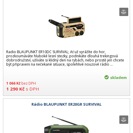
Radio BLAUPUNKT ER10DC SURVIVAL; Ať už vyrážíte do hor,
prozkoumáváte hluboké lesní stezky, podnikáte dlouhá trekingová
dobrodružství, užíváte si klidný den na rybách, nebo prostě jen chcete
být připraveni na nečekané situace, spolehlivé nouzové rádio ...
skladem
1 066
Kč
bez DPH
1 290
Kč
s DPH
Rádio BLAUPUNKT ER20GR SURVIVAL