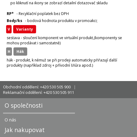
po kliknutí na ikony se zobrazí detailní dotazovač skladu
RP*
- Recyklační poplatek bez DPH
Body/ks
- bodová hodnota produktu v promoakci;
v
varianty
sestava - sloučení komponent ve virtuální produkt,(komponenty se
mohou prodávat i samostatně)
H
hák
hák - produkt, k němuž se při prodeji automaticky přiřazují další
produkty (například zdroj + přívodní šňůra apod.)
Obchodní oddělení: +420 530 505 900
Reklamační oddělení: +420 530 505 911
O společnosti
O nás
Jak nakupovat