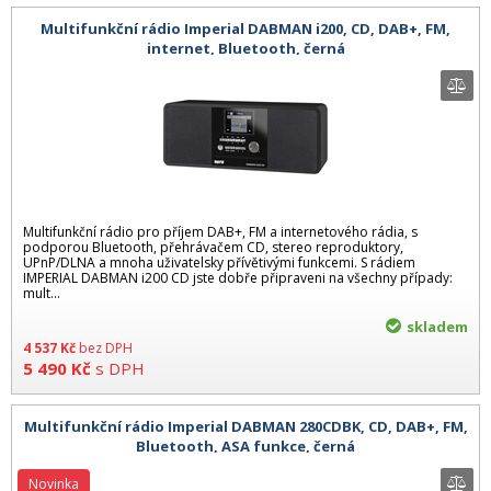
Multifunkční rádio Imperial DABMAN i200, CD, DAB+, FM,
internet, Bluetooth, černá
Multifunkční rádio pro příjem DAB+, FM a internetového rádia, s
podporou Bluetooth, přehrávačem CD, stereo reproduktory,
UPnP/DLNA a mnoha uživatelsky přívětivými funkcemi. S rádiem
IMPERIAL DABMAN i200 CD jste dobře připraveni na všechny případy:
mult...
skladem
4 537
Kč
bez DPH
5 490
Kč
s DPH
Multifunkční rádio Imperial DABMAN 280CDBK, CD, DAB+, FM,
Bluetooth, ASA funkce, černá
Novinka