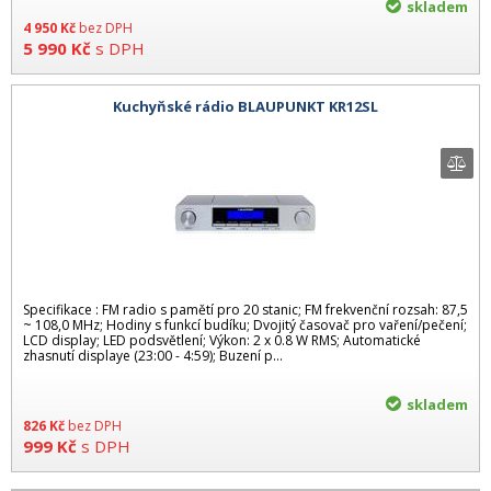
skladem
4 950
Kč
bez DPH
5 990
Kč
s DPH
Kuchyňské rádio BLAUPUNKT KR12SL
Specifikace : FM radio s pamětí pro 20 stanic; FM frekvenční rozsah: 87,5
~ 108,0 MHz; Hodiny s funkcí budíku; Dvojitý časovač pro vaření/pečení;
LCD display; LED podsvětlení; Výkon: 2 x 0.8 W RMS; Automatické
zhasnutí displaye (23:00 - 4:59); Buzení p...
skladem
826
Kč
bez DPH
999
Kč
s DPH