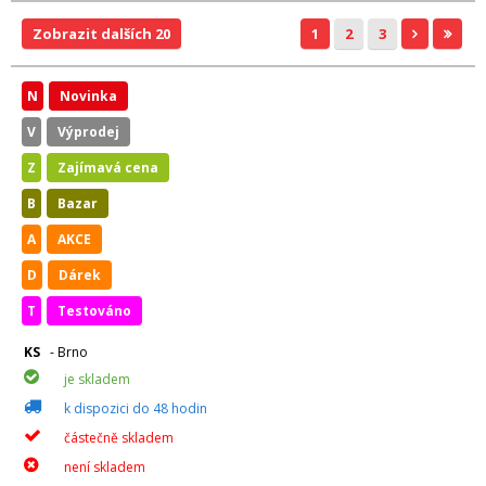
Zobrazit dalších 20
1
2
3
N
Novinka
V
Výprodej
Z
Zajímavá cena
B
Bazar
A
AKCE
D
Dárek
T
Testováno
KS
- Brno
je skladem
k dispozici do 48 hodin
částečně skladem
není skladem