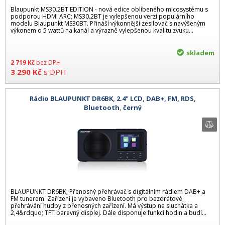
Blaupunkt MS30.2BT EDITION - nová edice oblíbeného micosystému s
podporou HDMI ARC; MS30.2BT je vylepšenou verzí populárního
modelu Blaupunkt MS30BT. Přináší výkonnější zesilovač s navýšeným
výkonem o 5 wattů na kanál a výrazně vylepšenou kvalitu zvuku...
skladem
2 719
Kč
bez DPH
3 290
Kč
s DPH
Rádio BLAUPUNKT DR6BK, 2.4" LCD, DAB+, FM, RDS,
Bluetooth, černý
BLAUPUNKT DR6BK; Přenosný přehrávač s digitálním rádiem DAB+ a
FM tunerem. Zařízení je vybaveno Bluetooth pro bezdrátové
přehrávání hudby z přenosných zařízení. Má výstup na sluchátka a
2,4&rdquo; TFT barevný displej. Dále disponuje funkcí hodin a budí...