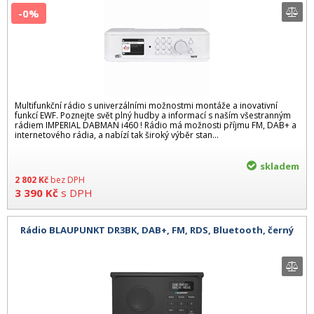
-0%
Multifunkční rádio s univerzálními možnostmi montáže a inovativní
funkcí EWF. Poznejte svět plný hudby a informací s naším všestranným
rádiem IMPERIAL DABMAN i460 ! Rádio má možnosti příjmu FM, DAB+ a
internetového rádia, a nabízí tak široký výběr stan...
skladem
2 802
Kč
bez DPH
3 390
Kč
s DPH
Rádio BLAUPUNKT DR3BK, DAB+, FM, RDS, Bluetooth, černý