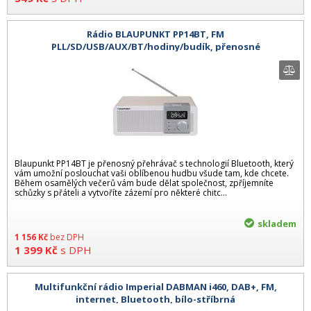
Rádio BLAUPUNKT PP14BT, FM
PLL/SD/USB/AUX/BT/hodiny/budík, přenosné
Blaupunkt PP14BT je přenosný přehrávač s technologií Bluetooth, který
vám umožní poslouchat vaši oblíbenou hudbu všude tam, kde chcete.
Během osamělých večerů vám bude dělat společnost, zpříjemníte
schůzky s přáteli a vytvoříte zázemí pro některé chitc...
skladem
1 156
Kč
bez DPH
1 399
Kč
s DPH
Multifunkční rádio Imperial DABMAN i460, DAB+, FM,
internet, Bluetooth, bílo-stříbrná