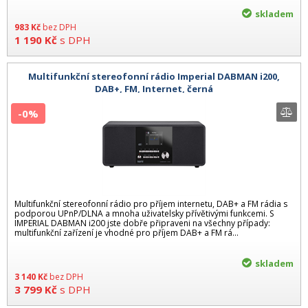
skladem
983
Kč
bez DPH
1 190
Kč
s DPH
Multifunkční stereofonní rádio Imperial DABMAN i200,
DAB+, FM, Internet, černá
-0%
Multifunkční stereofonní rádio pro příjem internetu, DAB+ a FM rádia s
podporou UPnP/DLNA a mnoha uživatelsky přívětivými funkcemi. S
IMPERIAL DABMAN i200 jste dobře připraveni na všechny případy:
multifunkční zařízení je vhodné pro příjem DAB+ a FM rá...
skladem
3 140
Kč
bez DPH
3 799
Kč
s DPH