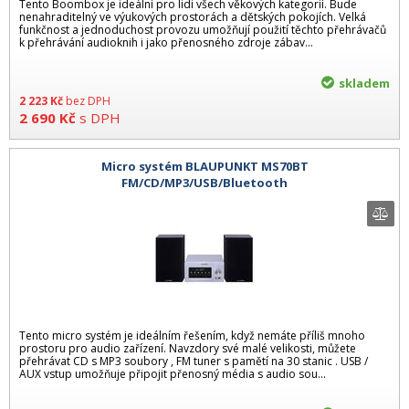
Tento Boombox je ideální pro lidi všech věkových kategorií. Bude
nenahraditelný ve výukových prostorách a dětských pokojích. Velká
funkčnost a jednoduchost provozu umožňují použití těchto přehrávačů
k přehrávání audioknih i jako přenosného zdroje zábav...
skladem
2 223
Kč
bez DPH
2 690
Kč
s DPH
Micro systém BLAUPUNKT MS70BT
FM/CD/MP3/USB/Bluetooth
Tento micro systém je ideálním řešením, když nemáte příliš mnoho
prostoru pro audio zařízení. Navzdory své malé velikosti, můžete
přehrávat CD s MP3 soubory , FM tuner s pamětí na 30 stanic . USB /
AUX vstup umožňuje připojit přenosný média s audio sou...