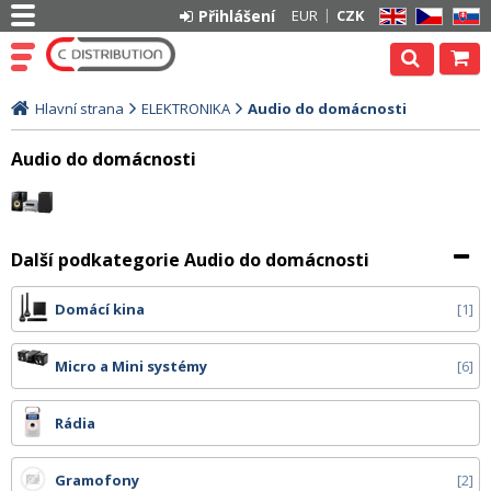
Přihlášení
EUR
CZK
EN
CZ
SK
Hlavní strana
ELEKTRONIKA
Audio do domácnosti
Audio do domácnosti
Další podkategorie Audio do domácnosti
Domácí kina
1
Micro a Mini systémy
6
Rádia
Gramofony
2