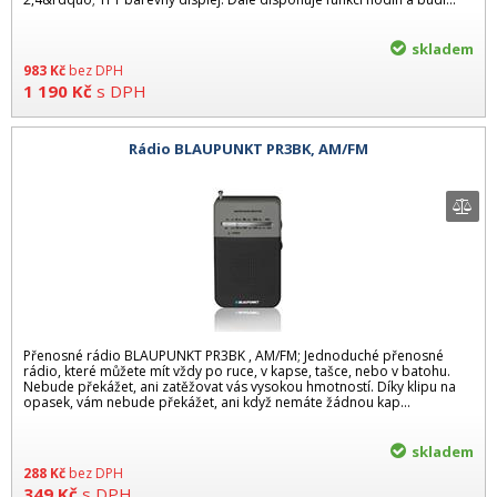
skladem
983
Kč
bez DPH
1 190
Kč
s DPH
Rádio BLAUPUNKT PR3BK, AM/FM
Přenosné rádio BLAUPUNKT PR3BK , AM/FM; Jednoduché přenosné
rádio, které můžete mít vždy po ruce, v kapse, tašce, nebo v batohu.
Nebude překážet, ani zatěžovat vás vysokou hmotností. Díky klipu na
opasek, vám nebude překážet, ani když nemáte žádnou kap...
skladem
288
Kč
bez DPH
349
Kč
s DPH