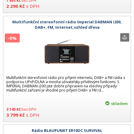
1 893
Kč
bez DPH
2 290
Kč
s DPH
Multifunkční stereofonní rádio Imperial DABMAN i200,
DAB+, FM, Internet,vzhled dřeva
-0%
Multifunkční stereofonní rádio pro příjem internetu, DAB+ a FM rádia s
podporou UPnP/DLNA a mnoha uživatelsky přívětivými funkcemi. S
IMPERIAL DABMAN i200 jste dobře připraveni na všechny případy:
multifunkční zařízení je vhodné pro příjem DAB+ a FM rá...
skladem
3 140
Kč
bez DPH
3 799
Kč
s DPH
Rádio BLAUPUNKT ER10DC SURVIVAL