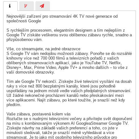
Nejnovější zařízení pro streamování 4K TV nové generace od
společnosti Google
S rychlejším procesorem, elegantním designem a tím nejlepším z
Google TV získáte veškerou svou oblíbenou zábavu rychle, snadno a
přizpůsobenou vám.
Vše, co streamujete, na jedné obrazovce
S Google TV vám nedojdou možnosti zábavy. Ponořte se do rozsáhlé
knihovny více než 700 000 filmů a televizních pořadů z vašich
oblíbených streamovacích aplikací, jako je YouTube TV, Netflix,
Disney+, Max, Prime Video, Apple TV+ a mnoho dalších – to vše z
vaší domovské obrazovky.
Tím ale Google TV nekončí. Získejte živé televizní vysílání na dosah
ruky s více než 800 bezplatnými kanály, které jsou pohodlně
uspořádány na jednom místě vedle vašich předplatných streamování.
Už žádné nekonečné procházení kanálů nebo přeskakování mezi
více aplikacemi. Najít zábavu, po které toužíte, je snazší než kdy
předtím.
Vaše zábava, postavená kolem vás
Rozlučte se s nudnými televizními večery a přivítejte svět doporučení
na míru s kombinovaným výkonem AI GoogleaStreamer Google TV.
Získejte návrhy na základě vašich preferencí a toho, co jste v
minulosti sledovali, takže je snazší méně vyhledávat a více
streamovat. Je to jako mít osobního televizního průvodce pro