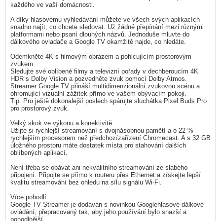
každého ve vaší domácnosti.
A díky hlasovému vyhledávání můžete ve všech svých aplikacích
snadno najít, co chcete sledovat. Už žádné přepínání mezi různými
platformami nebo psaní dlouhých názvů. Jednoduše mluvte do
dálkového ovladače a Google TV okamžitě najde, co hledáte.
Odemkněte 4K s filmovým obrazem a pohlcujícím prostorovým
zvukem
Sledujte své oblíbené filmy a televizní pořady v dechberoucím 4K
HDR s Dolby Vision a pozvedněte zvuk pomocí Dolby Atmos.
Streamer Google TV přináší multidimenzionální zvukovou scénu a
ohromující vizuální zážitek přímo ve vašem obývacím pokoji.
Tip: Pro ještě dokonalejší poslech spárujte sluchátka Pixel Buds Pro
pro prostorový zvuk.
Velký skok ve výkonu a konektivitě
Užijte si rychlejší streamování s dvojnásobnou pamětí a o 22 %
rychlejším procesorem než předchozízařízení Chromecast. A s 32 GB
úložného prostoru máte dostatek místa pro stahování dalších
oblíbených aplikací.
Není třeba se obávat ani nekvalitního streamování ze slabého
připojení. Připojte se přímo k routeru přes Ethernet a získejte lepší
kvalitu streamování bez ohledu na sílu signálu Wi-Fi.
Více pohodlí
Google TV Streamer je dodáván s novinkou Googlehlasové dálkové
ovládání, přepracovaný tak, aby jeho používání bylo snazší a
pohodlnější.