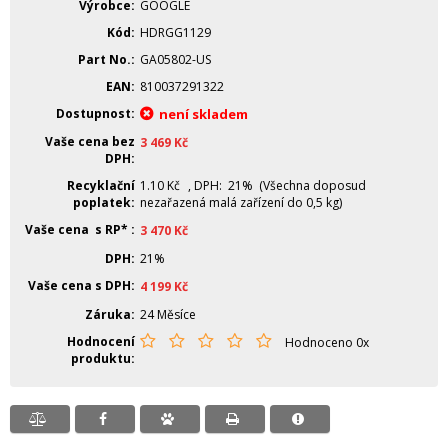
Výrobce
GOOGLE
Kód
HDRGG1129
Part No.
GA05802-US
EAN
810037291322
Dostupnost
není skladem
Vaše cena bez
3 469
Kč
DPH
Recyklační
1.10
Kč
, DPH: 21% (Všechna doposud
poplatek
nezařazená malá zařízení do 0,5 kg)
Vaše cena s RP*
3 470
Kč
DPH
21%
Vaše cena s DPH
4 199
Kč
Záruka
24 Měsíce
Hodnocení
Hodnoceno 0x
produktu