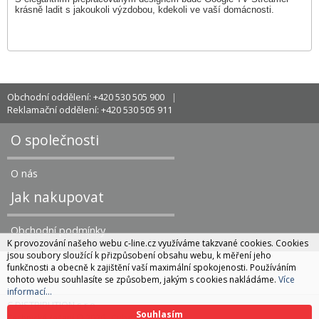
krásně ladit s jakoukoli výzdobou, kdekoli ve vaší domácnosti.
Obchodní oddělení: +420 530 505 900
Reklamační oddělení: +420 530 505 911
O společnosti
O nás
Jak nakupovat
Obchodní podmínky
K provozování našeho webu c-line.cz využíváme takzvané cookies. Cookies
jsou soubory sloužící k přizpůsobení obsahu webu, k měření jeho
funkčnosti a obecně k zajištění vaší maximální spokojenosti. Používáním
tohoto webu souhlasíte se způsobem, jakým s cookies nakládáme.
Více
informací...
C DISTRIBUTION s.r.o.
Souhlasím
CyberSoft s.r.o.
Technické řešení © 2026