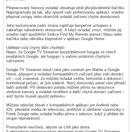
Přepracovaný hlasový ovladač obsahuje plně přizpůsobitelné tlačítko.
Naprogramujte jej tak, aby spustil vaši preferovanou aplikaci, snadno
přepínal vstupy nebo okamžitě ovládal zařízení chytré domácnosti.
Jeho texturovaná zadní strana zajišťuje bezpečné uchopení a
zabraňuje náhodnému sklouznutí. A když ovladač zmizí, můžete jej
snadno najít spuštěním funkce Find My Remote pomocí hlasu nebo
tlačítka nebo několika klepnutími v aplikaci Google Home.
Udělejte svůj chytrý dům chytřejší
Nejen, že Google TV Streamer bezproblémově funguje ve všech
produktech Google, ale funguje i s vašimi ostatními chytrými
zařízeními.
Google TV Streamer slouží také jako centrum pro Matter a Google
Home, připojení a ovládání kompatibilních zařízení přes vaši domácí
síť – což znamená, že můžete ovládat světla, termostat a dokonce i
kontrolovat počasí, ať jste kdekoli. Nový domovský panel vám přináší
další pohodlí. Při sledování pořadu můžete přímo na obrazovce
sledovat kamery a ovládat osvětlení a další chytrá domácí zařízení –
aniž byste museli opustit pohovku.
Můžete odesílat obsah z kompatibilních aplikací pro Android nebo
iOS, přenášet média do televizoru, prohlížet si oblíbené vzpomínky z
Fotek Google nebo ovládat hudbu přímo z televize, když ji přidáte do
skupin reproduktorů.
Promyšleně navržený, abyste se cítili jako doma
S elegantním přepracovaným designem bude Google TV Streamer