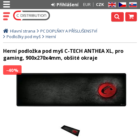
Přihlášení
EUR
CZK
EN
CZ
SK
Hlavní strana
PC DOPLŇKY A PŘÍSLUŠENSTVÍ
Podložky pod myš
Herní
Herní podložka pod myš C-TECH ANTHEA XL, pro
gaming, 900x270x4mm, obšité okraje
-40%