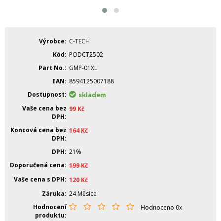
Výrobce
C-TECH
Kód
PODCT2502
Part No.
GMP-01XL
EAN
8594125007188
Dostupnost
skladem
Vaše cena bez
99
Kč
DPH
Koncová cena bez
164
Kč
DPH
DPH
21%
Doporučená cena
199
Kč
Vaše cena s DPH
120
Kč
Záruka
24 Měsíce
Hodnocení
Hodnoceno 0x
produktu