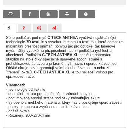
Série podložek pod myš
C-TECH ANTHEA
využívá nejaktuálnější
technologie
3D textilie
s vysokou hustotou a texturou, která garantuje
maximální přesnost snímání pohybu jak pro optické, tak laserové
myši. Díky vysokému přizpůsobení nabízí podložka rychlost a
akceleraci. Podložka
C-TECH ANTHEA XL
zaručuje naprostou
stabilitu na stole díky speciálně upravené spodní straně s
protiskluzovou úpravou a je kromě myši navíc i oporou klávesnice..
Obšité okraje navíc garantují velmi dlouho životnost a nehrozí
"třepení" okrajů.
C-TECH ANTHEA XL
je tou nejlepší volbou pro
opravdové hráče.
Vlastnosti:
- technologie 3D textilie
- speciální textura pro nejpřesnějsí snímání pohybu
- pogumovaná spodní strana podložky zabraňující skluzu
- vyrobeno z měkkého materiálu, který navíc poskytuje oporu zapěstí
- poskytuje oporu a zvýšenou stabilitu klávesnice
- obšité okraje
- Rozměry: 900x270x4mm