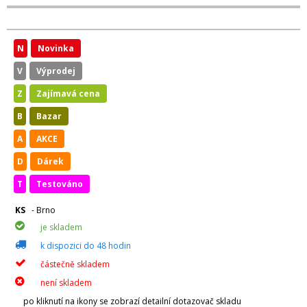
N
Novinka
V
Výprodej
Z
Zajímavá cena
B
Bazar
A
AKCE
D
Dárek
T
Testováno
KS
- Brno
je skladem
k dispozici do 48 hodin
částečně skladem
není skladem
po kliknutí na ikony se zobrazí detailní dotazovač skladu