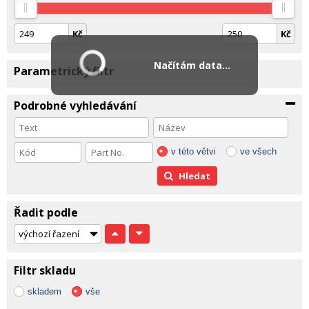
Kč
Kč
Načítám data...
Parametrický filtr
Podrobné vyhledávání
v této větvi
ve všech
Hledat
Řadit podle
Filtr skladu
skladem
vše