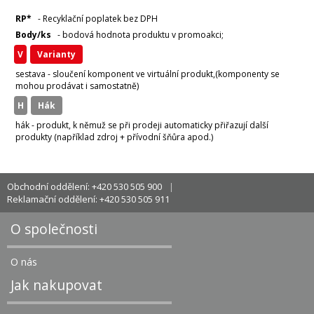
RP*
- Recyklační poplatek bez DPH
Body/ks
- bodová hodnota produktu v promoakci;
v
varianty
sestava - sloučení komponent ve virtuální produkt,(komponenty se
mohou prodávat i samostatně)
H
hák
hák - produkt, k němuž se při prodeji automaticky přiřazují další
produkty (například zdroj + přívodní šňůra apod.)
Obchodní oddělení: +420 530 505 900
Reklamační oddělení: +420 530 505 911
O společnosti
O nás
Jak nakupovat