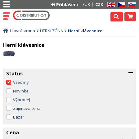
Přihlášení
EUR
CZK
EN
CZ
SK
Hlavní strana
HERNÍ ZÓNA
Herní klávesnice
Herní klávesnice
Status
Všechny
Novinka
Výprodej
Zajímavá cena
Bazar
Cena