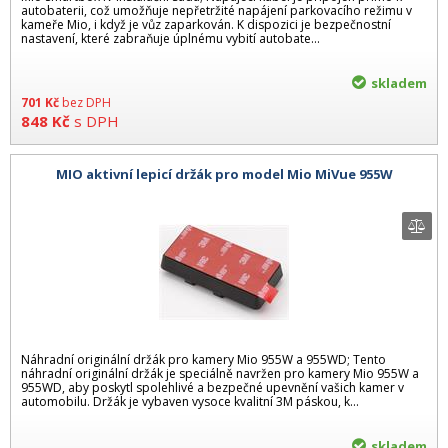
autobaterii, což umožňuje nepřetržité napájení parkovacího režimu v
kameře Mio, i když je vůz zaparkován. K dispozici je bezpečnostní
nastavení, které zabraňuje úplnému vybití autobate...
skladem
701
Kč
bez DPH
848
Kč
s DPH
MIO aktivní lepicí držák pro model Mio MiVue 955W
Náhradní originální držák pro kamery Mio 955W a 955WD; Tento
náhradní originální držák je speciálně navržen pro kamery Mio 955W a
955WD, aby poskytl spolehlivé a bezpečné upevnění vašich kamer v
automobilu. Držák je vybaven vysoce kvalitní 3M páskou, k...
skladem