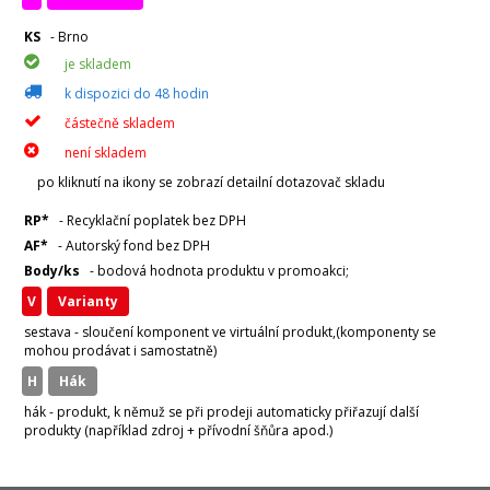
KS
- Brno
je skladem
k dispozici do 48 hodin
částečně skladem
není skladem
po kliknutí na ikony se zobrazí detailní dotazovač skladu
RP*
- Recyklační poplatek bez DPH
AF*
- Autorský fond bez DPH
Body/ks
- bodová hodnota produktu v promoakci;
v
varianty
sestava - sloučení komponent ve virtuální produkt,(komponenty se
mohou prodávat i samostatně)
H
hák
hák - produkt, k němuž se při prodeji automaticky přiřazují další
produkty (například zdroj + přívodní šňůra apod.)