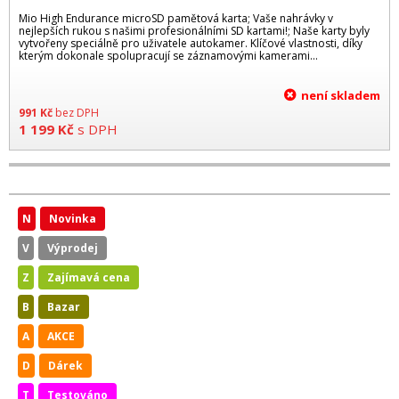
Mio High Endurance microSD pamětová karta; Vaše nahrávky v
nejlepších rukou s našimi profesionálními SD kartami!; Naše karty byly
vytvořeny speciálně pro uživatele autokamer. Klíčové vlastnosti, díky
kterým dokonale spolupracují se záznamovými kamerami...
není skladem
991
Kč
bez DPH
1 199
Kč
s DPH
N
Novinka
V
Výprodej
Z
Zajímavá cena
B
Bazar
A
AKCE
D
Dárek
T
Testováno