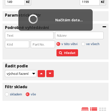
Kč
Kč
Parametrický filtr
Načítám data...
Podrobné vyhledávání
v této větvi
ve všech
Hledat
Řadit podle
Filtr skladu
skladem
vše