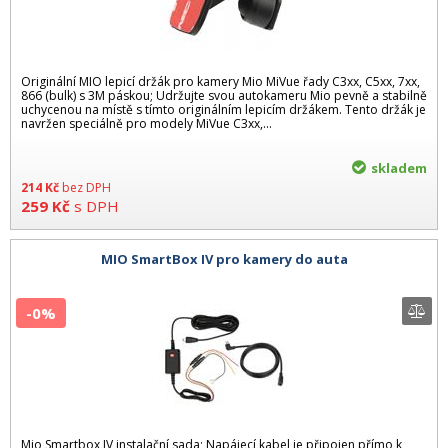
Originální MIO lepicí držák pro kamery Mio MiVue řady C3xx, C5xx, 7xx,
866 (bulk) s 3M páskou; Udržujte svou autokameru Mio pevně a stabilně
uchycenou na místě s tímto originálním lepicím držákem. Tento držák je
navržen speciálně pro modely MiVue C3xx,...
skladem
214
Kč
bez DPH
259
Kč
s DPH
MIO SmartBox IV pro kamery do auta
-0%
Mio Smartbox IV instalační sada; Napájecí kabel je připojen přímo k