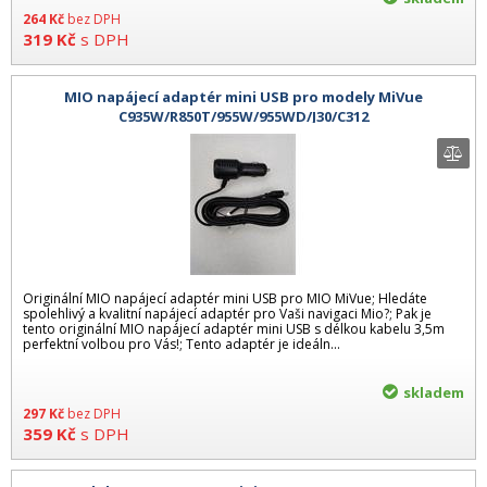
264
Kč
bez DPH
319
Kč
s DPH
MIO napájecí adaptér mini USB pro modely MiVue
C935W/R850T/955W/955WD/J30/C312
Originální MIO napájecí adaptér mini USB pro MIO MiVue; Hledáte
spolehlivý a kvalitní napájecí adaptér pro Vaši navigaci Mio?; Pak je
tento originální MIO napájecí adaptér mini USB s délkou kabelu 3,5m
perfektní volbou pro Vás!; Tento adaptér je ideáln...
skladem
297
Kč
bez DPH
359
Kč
s DPH