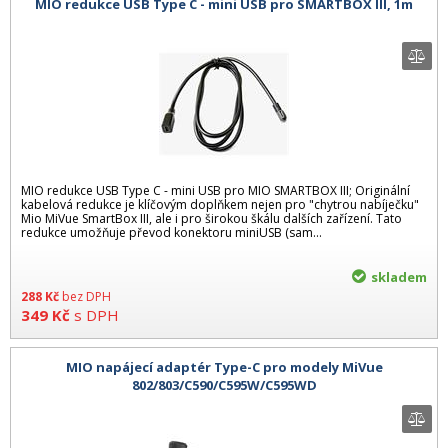
MIO redukce USB Type C - mini USB pro SMARTBOX III, 1m
MIO redukce USB Type C - mini USB pro MIO SMARTBOX III; Originální
kabelová redukce je klíčovým doplňkem nejen pro "chytrou nabíječku"
Mio MiVue SmartBox III, ale i pro širokou škálu dalších zařízení. Tato
redukce umožňuje převod konektoru miniUSB (sam...
skladem
288
Kč
bez DPH
349
Kč
s DPH
MIO napájecí adaptér Type-C pro modely MiVue
802/803/C590/C595W/C595WD