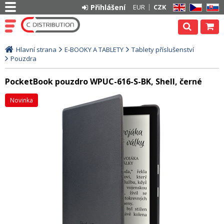
Přihlášení
EUR
CZK
EN
CZ
SK
Hlavní strana
E-BOOKY A TABLETY
Tablety příslušenství
Pouzdra
PocketBook pouzdro WPUC-616-S-BK, Shell, černé
Novinka