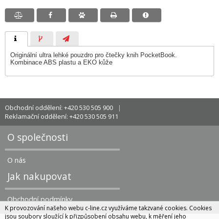
Originální ultra lehké pouzdro pro čtečky knih PocketBook.
Kombinace ABS plastu a EKO kůže
Obchodní oddělení: +420 530 505 900
Reklamační oddělení: +420 530 505 911
O společnosti
O nás
Jak nakupovat
Obchodní podmínky
K provozování našeho webu c-line.cz využíváme takzvané cookies. Cookies
jsou soubory sloužící k přizpůsobení obsahu webu, k měření jeho