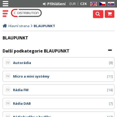
Přihlášení
EUR
CZK
EN
CZ
SK
Hlavní strana
BLAUPUNKT
BLAUPUNKT
Další podkategorie BLAUPUNKT
Autorádia
8
Micro a mini systémy
11
Rádia FM
14
Rádia DAB
7