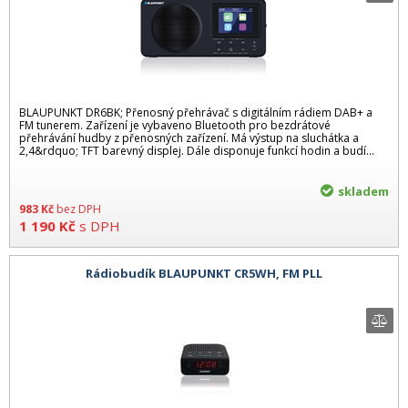
BLAUPUNKT DR6BK; Přenosný přehrávač s digitálním rádiem DAB+ a
FM tunerem. Zařízení je vybaveno Bluetooth pro bezdrátové
přehrávání hudby z přenosných zařízení. Má výstup na sluchátka a
2,4&rdquo; TFT barevný displej. Dále disponuje funkcí hodin a budí...
skladem
983
Kč
bez DPH
1 190
Kč
s DPH
Rádiobudík BLAUPUNKT CR5WH, FM PLL