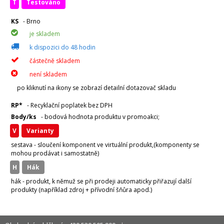
T
Testováno
KS
- Brno
je skladem
k dispozici do 48 hodin
částečně skladem
není skladem
po kliknutí na ikony se zobrazí detailní dotazovač skladu
RP*
- Recyklační poplatek bez DPH
Body/ks
- bodová hodnota produktu v promoakci;
v
varianty
sestava - sloučení komponent ve virtuální produkt,(komponenty se
mohou prodávat i samostatně)
H
hák
hák - produkt, k němuž se při prodeji automaticky přiřazují další
produkty (například zdroj + přívodní šňůra apod.)