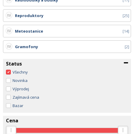
Rádiobudíky a budíky
17
Reproduktory
25
Meteostanice
14
Gramofony
2
Status
Všechny
Novinka
Výprodej
Zajímavá cena
Bazar
Cena