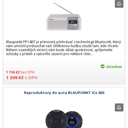
Blaupunkt PP14BT je přenosný přehrávač s technologií Bluetooth, který
vám umožní poslouchat vaši oblíbenou hudbu všude tam, kde chcete.
Během osamělých večerů vám bude dělat společnost, zpříjemníte
schůzky s přáteli a vytvoříte zázemí pro některé chitc...
skladem
1 156
Kč
bez DPH
1 399
Kč
s DPH
Reproduktory do auta BLAUPUNKT ICx 663