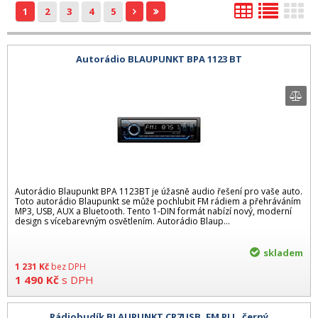
1
2
3
4
5
Autorádio BLAUPUNKT BPA 1123 BT
Autorádio Blaupunkt BPA 1123BT je úžasně audio řešení pro vaše auto.
Toto autorádio Blaupunkt se může pochlubit FM rádiem a přehráváním
MP3, USB, AUX a Bluetooth. Tento 1-DIN formát nabízí nový, moderní
design s vícebarevným osvětlením. Autorádio Blaup...
skladem
1 231
Kč
bez DPH
1 490
Kč
s DPH
Rádiobudík BLAUPUNKT CR7USB, FM PLL, černý