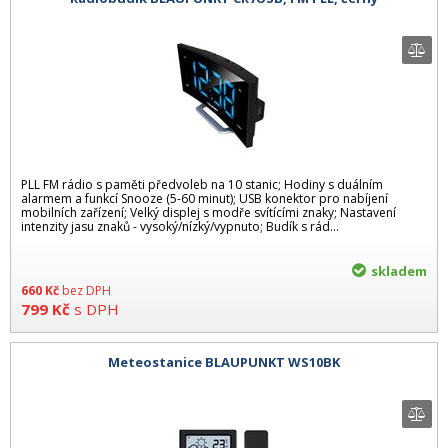
PLL FM rádio s paměti předvoleb na 10 stanic; Hodiny s duálním
alarmem a funkcí Snooze (5-60 minut); USB konektor pro nabíjení
mobilních zařízení; Velký displej s modře svítícími znaky; Nastavení
intenzity jasu znaků - vysoký/nízký/vypnuto; Budík s rád...
skladem
660
Kč
bez DPH
799
Kč
s DPH
Meteostanice BLAUPUNKT WS10BK