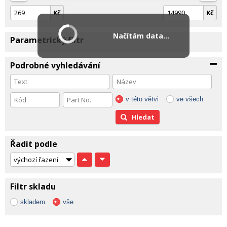
Kč
Kč
Načítám data...
Parametrický filtr
Podrobné vyhledávání
v této větvi
ve všech
Hledat
Řadit podle
Filtr skladu
skladem
vše