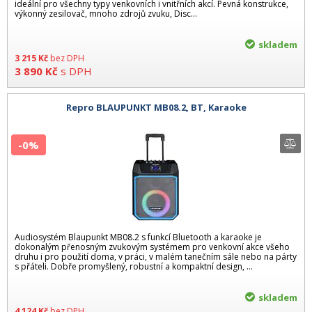
ideální pro všechny typy venkovních i vnitřních akcí. Pevná konstrukce,
výkonný zesilovač, mnoho zdrojů zvuku, Disc...
skladem
3 215
Kč
bez DPH
3 890
Kč
s DPH
Repro BLAUPUNKT MB08.2, BT, Karaoke
-0%
Audiosystém Blaupunkt MB08.2 s funkcí Bluetooth a karaoke je
dokonalým přenosným zvukovým systémem pro venkovní akce všeho
druhu i pro použití doma, v práci, v malém tanečním sále nebo na párty
s přáteli. Dobře promyšlený, robustní a kompaktní design, ...
skladem
4 124
Kč
bez DPH