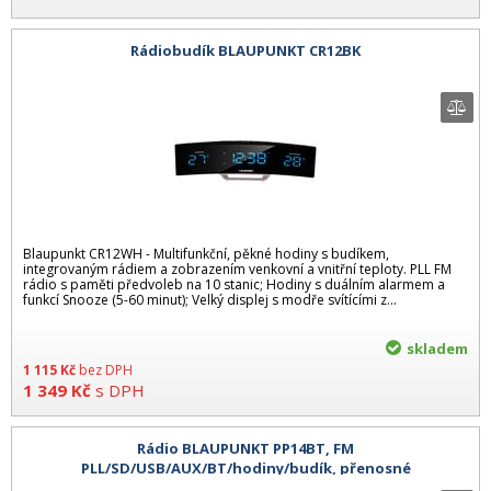
Rádiobudík BLAUPUNKT CR12BK
Blaupunkt CR12WH - Multifunkční, pěkné hodiny s budíkem,
integrovaným rádiem a zobrazením venkovní a vnitřní teploty. PLL FM
rádio s paměti předvoleb na 10 stanic; Hodiny s duálním alarmem a
funkcí Snooze (5-60 minut); Velký displej s modře svítícími z...
skladem
1 115
Kč
bez DPH
1 349
Kč
s DPH
Rádio BLAUPUNKT PP14BT, FM
PLL/SD/USB/AUX/BT/hodiny/budík, přenosné