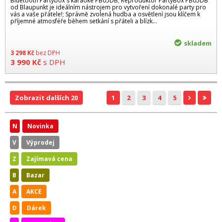
Bluetooth Partybox s karaoke PB05DB; Reproduktor PartyBox PB05DB
od Blaupunkt je ideálním nástrojem pro vytvoření dokonalé party pro
vás a vaše přátele!; Správně zvolená hudba a osvětlení jsou klíčem k
příjemné atmosféře během setkání s přáteli a blízk...
skladem
3 298
Kč
bez DPH
3 990
Kč
s DPH
Zobrazit dalších 20
1
2
3
4
5
N
Novinka
V
Výprodej
Z
Zajímavá cena
B
Bazar
A
AKCE
D
Dárek