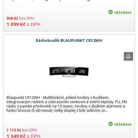
skladem
908
Kč
bez DPH
1 099
Kč
s DPH
Rádiobudík BLAUPUNKT CR12WH
Blaupunkt CR12WH - Multifunkční, pěkné hodiny s budíkem,
integrovaným rádiem a zobrazením venkovní a vnitřní teploty. PLL FM
rádio s paměti předvoleb na 10 stanic; Hodiny s duálním alarmem a
funkcí Snooze (5-60 minut); Velký displej s bíle svítícími zn...
skladem
1 115
Kč
bez DPH
1 349
Kč
s DPH