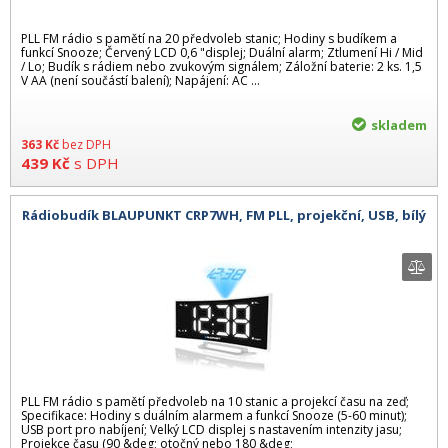
PLL FM rádio s pamětí na 20 předvoleb stanic; Hodiny s budíkem a
funkcí Snooze; Červený LCD 0,6 "displej; Duální alarm; Ztlumení Hi / Mid
/ Lo; Budík s rádiem nebo zvukovým signálem; Záložní baterie: 2 ks. 1,5
V AA (není součástí balení); Napájení: AC ...
skladem
363
Kč
bez DPH
439
Kč
s DPH
Rádiobudík BLAUPUNKT CRP7WH, FM PLL, projekční, USB, bílý
PLL FM rádio s pamětí předvoleb na 10 stanic a projekcí času na zeď;
Specifikace: Hodiny s duálním alarmem a funkcí Snooze (5-60 minut);
USB port pro nabíjení; Velký LCD displej s nastavením intenzity jasu;
Projekce času (90 &deg; otočný nebo 180 &deg;