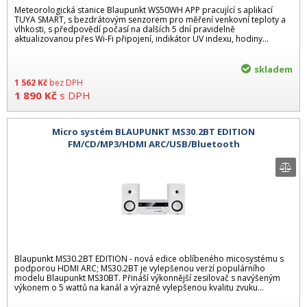
Meteorologická stanice Blaupunkt WS50WH APP pracující s aplikací
TUYA SMART, s bezdrátovým senzorem pro měření venkovní teploty a
vlhkosti, s předpovědí počasí na dalších 5 dní pravidelně
aktualizovanou přes Wi-Fi připojení, indikátor UV indexu, hodiny...
skladem
1 562
Kč
bez DPH
1 890
Kč
s DPH
Micro systém BLAUPUNKT MS30.2BT EDITION
FM/CD/MP3/HDMI ARC/USB/Bluetooth
Blaupunkt MS30.2BT EDITION - nová edice oblíbeného micosystému s
podporou HDMI ARC; MS30.2BT je vylepšenou verzí populárního
modelu Blaupunkt MS30BT. Přináší výkonnější zesilovač s navýšeným
výkonem o 5 wattů na kanál a výrazně vylepšenou kvalitu zvuku...