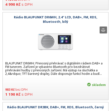
4 990
Kč
s DPH
Rádio BLAUPUNKT DR6WH, 2.4" LCD, DAB+, FM, RDS,
Bluetooth, bílý
BLAUPUNKT DR6WH; Přenosný přehrávač s digitálním rádiem DAB+ a
FM tunerem. Zařízení je vybaveno Bluetooth pro bezdrátové
přehrávání hudby z přenosných zařízení. Má výstup na sluchátka a
2,4&rdquo; TFT barevný displej. Dále disponuje funkcí hodin a budí...
skladem
983
Kč
bez DPH
1 190
Kč
s DPH
Rádio BLAUPUNKT DR3BK, DAB+, FM, RDS, Bluetooth, černý