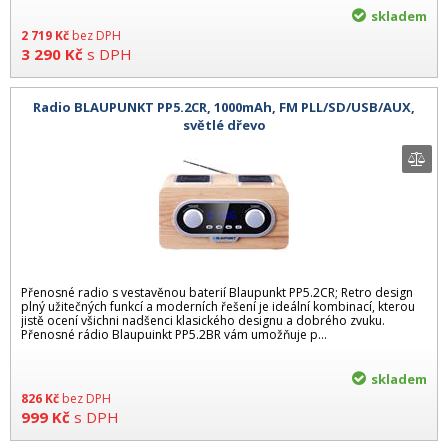
skladem
2 719
Kč
bez DPH
3 290
Kč
s DPH
Radio BLAUPUNKT PP5.2CR, 1000mAh, FM PLL/SD/USB/AUX,
světlé dřevo
Přenosné radio s vestavěnou baterií Blaupunkt PP5.2CR; Retro design
plný užitečných funkcí a moderních řešení je ideální kombinací, kterou
jistě ocení všichni nadšenci klasického designu a dobrého zvuku.
Přenosné rádio Blaupuinkt PP5.2BR vám umožňuje p...
skladem
826
Kč
bez DPH
999
Kč
s DPH