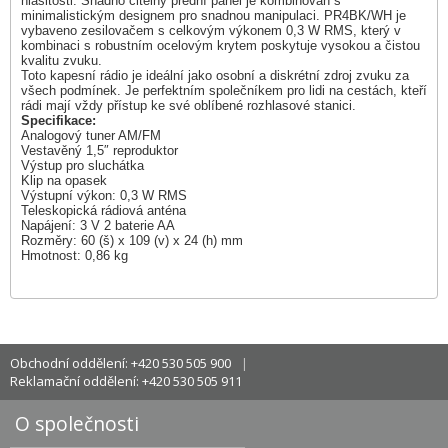
hlasitosti. Snadno čitelný přední panel je kombinován s
minimalistickým designem pro snadnou manipulaci. PR4BK/WH je
vybaveno zesilovačem s celkovým výkonem 0,3 W RMS, který v
kombinaci s robustním ocelovým krytem poskytuje vysokou a čistou
kvalitu zvuku.
Toto kapesní rádio je ideální jako osobní a diskrétní zdroj zvuku za
všech podmínek. Je perfektním společníkem pro lidi na cestách, kteří
rádi mají vždy přístup ke své oblíbené rozhlasové stanici.
Specifikace:
Analogový tuner AM/FM
Vestavěný 1,5″ reproduktor
Výstup pro sluchátka
Klip na opasek
Výstupní výkon: 0,3 W RMS
Teleskopická rádiová anténa
Napájení: 3 V 2 baterie AA
Rozměry: 60 (š) x 109 (v) x 24 (h) mm
Hmotnost: 0,86 kg
Obchodní oddělení: +420 530 505 900
Reklamační oddělení: +420 530 505 911
O společnosti