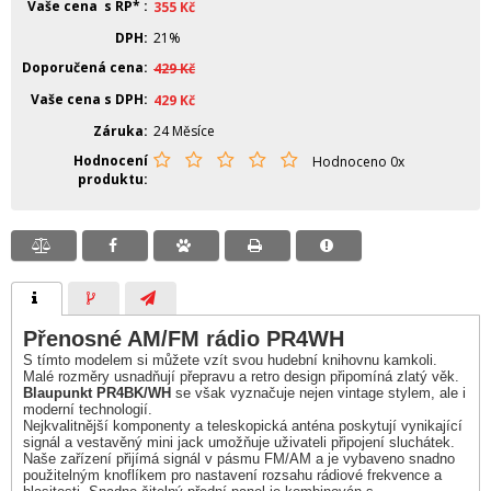
Vaše cena s RP*
355
Kč
DPH
21%
Doporučená cena
429
Kč
Vaše cena s DPH
429
Kč
Záruka
24 Měsíce
Hodnocení
Hodnoceno 0x
produktu
Přenosné AM/FM rádio PR4WH
S tímto modelem si můžete vzít svou hudební knihovnu kamkoli.
Malé rozměry usnadňují přepravu a retro design připomíná zlatý věk.
Blaupunkt PR4BK/WH
se však vyznačuje nejen vintage stylem, ale i
moderní technologií.
Nejkvalitnější komponenty a teleskopická anténa poskytují vynikající
signál a vestavěný mini jack umožňuje uživateli připojení sluchátek.
Naše zařízení přijímá signál v pásmu FM/AM a je vybaveno snadno
použitelným knoflíkem pro nastavení rozsahu rádiové frekvence a