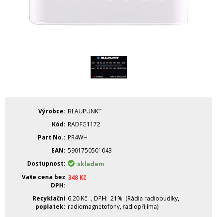
Výrobce
BLAUPUNKT
Kód
RADFG1172
Part No.
PR4WH
EAN
5901750501043
Dostupnost
skladem
Vaše cena bez
348
Kč
DPH
Recyklační
6.20
Kč
, DPH: 21% (Rádia radiobudíky,
poplatek
radiomagnetofony, radiopřijíma)